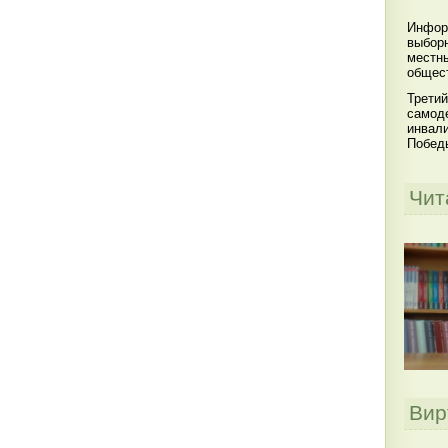
Инфор
выбор
местны
общест
Третий
самоде
инвал
Побед
Чит
Вир