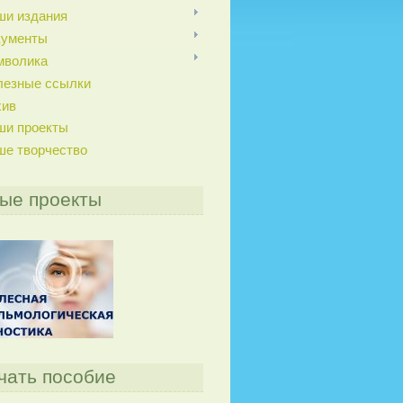
ши издания
кументы
мволика
лезные ссылки
хив
ши проекты
ше творчество
ые проекты
чать пособие