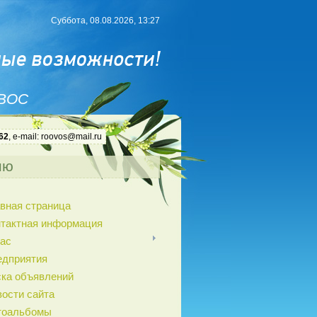
Суббота, 08.08.2026, 13:27
 ВОС
62
, e-mail: roovos@mail.ru
ню
вная страница
нтактная информация
ас
едприятия
ка объявлений
ости сайта
тоальбомы