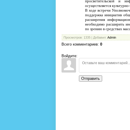
просветительской и и
осуществляется культурно-
В ходе встречи Уполномоч
поддержка инициатив общ
расширения информацион
необходимо расширить ин
по зрению в средствах ма
Просмотров
: 1335 |
Добавил
:
Admin
Всего комментариев
:
0
Войдите:
Отправить