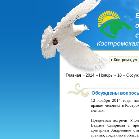
Костромская
г. Кострома, ул.
Главная
»
2014
»
Ноябрь
»
18
» Обсуж
Обсуждены вопросы
12 ноября 2014 года, н
правам человека в Костро
слепых.
Предметом встречи Упол
Вадима Смирнова с пред
Дмитрием Андреевым ста
зрению, созданию в област