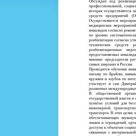
Обсужден ход реализаци
профессиональной, социал
которая осуществляется з
средств предприятий (
Осуществляются мероприя
медицинских мероприятий
инвалидов согласно реком
по зрению систематическ
реабилитации согласно у
технических средств 
реабилитационных меро
предоставляемых инвалидам
мнению председателя рег
самых широких в России.
Проводится обучение инва
письму по Брайлю, навык
кружков и клубов по инте
участвует и сам Дмитри
различных международных 
В общественной органи
государственной власти и
пунктах условий для бес
инженерной, транспортн
транспорта. В этих целях 
обеспечивающих звукову
знаков и ограждений, орг
доступа к объектам социа
связанные с материальной