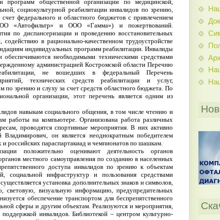
и программ общественной организации по медицинской,
На
ьной, социокультурной реабилитации инвалидов по зрению,
а счет федерального и областного бюджетов с привлечением
До
ООО «Автофильтр» и ООО «Гамма») и пожертвований.
Си
тия по диспансеризации и проведению восстановительных
, содействию в рационально-качественном трудоустройстве
По
ендациям индивидуальных программ реабилитации. Инвалиды
и обеспечиваются необходимыми техническими средствами
Ар
твержденному администрацией Костромской области Перечню
На
реабилитации, не вошедших в федеральный Перечень
приятий, технических средств реабилитации и услуг,
На
 по зрению и слуху за счет средств областного бюджета. По
иональной организации, этот перечень является одним из
Нов
лидов навыкам социального общения, в том числе чтению и
ам работы на компьютере. Организована работа различных
ресам, проводятся спортивные мероприятия. В них активно
й Владимирович, он является неоднократным победителем
и российских параспартакиад и чемпионатов по шашкам.
зации положительно оценивают деятельность органов
 органов местного самоуправления по созданию в населенных
препятственного доступа инвалидов по зрению к объектам
ой, социальной инфраструктур и пользования средствами
осуществляется установка дополнительных знаков и символов,
ю, световую, визуальную информацию, предупредительных
анизуется обеспечение транспортом для беспрепятственного
Ска
льной сферы и другим объектам. Реализуются и мероприятия,
 поддержкой инвалидов. Библиотекой – центром культурно-