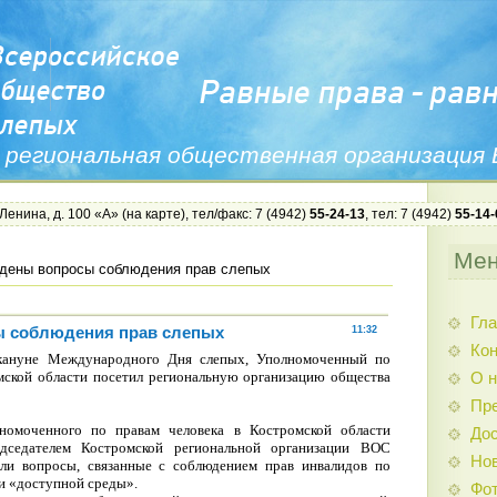
 региональная общественная организация
 Ленина, д. 100 «А» (
на карте
), тел/факс: 7 (4942)
55-24-13
, тел: 7 (4942)
55-14-
Ме
дены вопросы соблюдения прав слепых
Гла
 соблюдения прав слепых
11:32
Ко
акануне Международного Дня слепых, Уполномоченный по
мской области посетил региональную организацию общества
О н
Пр
номоченного по правам человека в Костромской области
Дос
седателем Костромской региональной организации ВОС
Нов
ли вопросы, связанные с соблюдением прав инвалидов по
и «доступной среды».
Фо