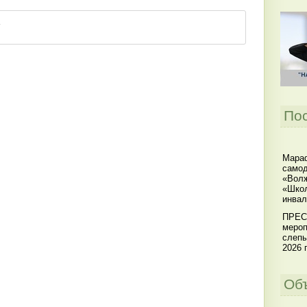
По
Мараф
самод
«Волж
«Школ
инвал
ПРЕС
мероп
слепы
2026 г
Об