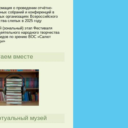
мация о проведении отчётно-
ных собраний и конференций в
ых организациях Всероссийского
тва слепых в 2025 году
й (зональный) этап Фестиваля
еятельного народного творчества
идов по зрению ВОС «Салют
ды»
таем вместе
ртуальный музей