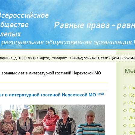
 региональная общественная организация
 Ленина, д. 100 «А» (
на карте
), тел/факс: 7 (4942)
55-24-13
, тел: 7 (4942)
55-14-
Ме
 военных лет в литературной гостиной Нерехтской МО
Гл
ет в литературной гостиной Нерехтской МО
15:48
Ко
О 
Пр
До
Но
Фо