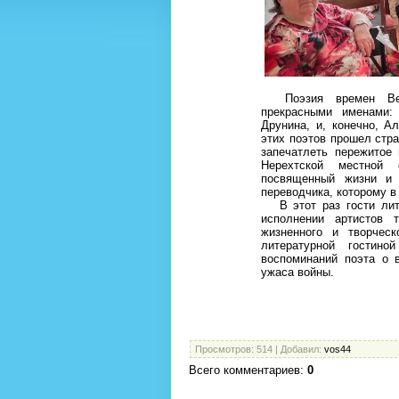
Поэзия времен Вели
прекрасными именами:
Друнина, и, конечно, А
этих поэтов прошел стр
запечатлеть пережитое 
Нерехтской местной 
посвященный жизни и 
переводчика, которому в
В этот раз гости лите
исполнении артистов 
жизненного и творчес
литературной гостино
воспоминаний поэта о 
ужаса войны.
А.Д
Просмотров
: 514 |
Добавил
:
vos44
Всего комментариев
:
0