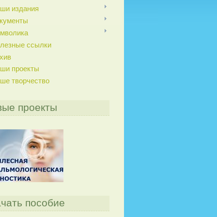
ши издания
кументы
мволика
лезные ссылки
хив
ши проекты
ше творчество
вые проекты
чать пособие