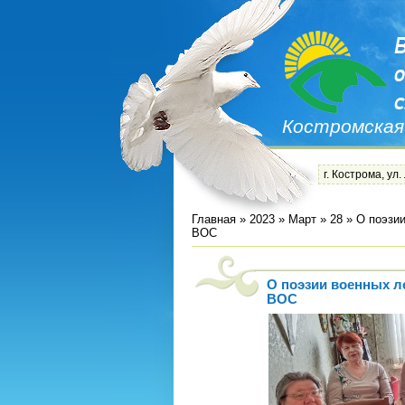
Костромская
г. Кострома, ул.
Главная
»
2023
»
Март
»
28
» О поэзии
ВОС
О поэзии военных л
ВОС