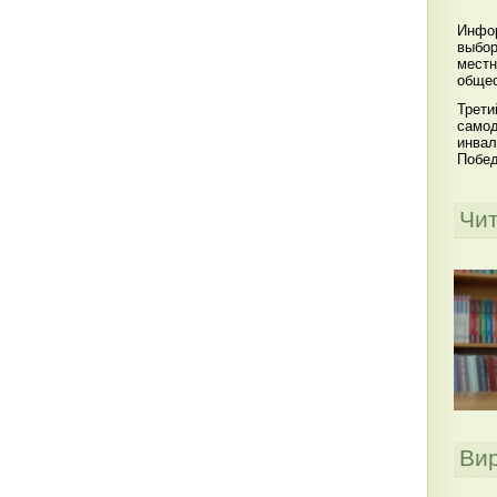
Инфор
выбор
местн
общес
Трети
самод
инвал
Побе
Чи
Ви