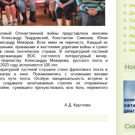
На
До
Си
По
кой Отечественной войны представлена многими
Ар
 Александр Твардовский, Константин Симонов, Юлия
лександр Межиров. Всех имен не перечесть. Каждый из
На
ашными, кровавыми и жестокими дорогами войны и сумел
На
в своих поэтических строках. В литературной гостиной
организации ВОС состоялся литературный вечер,
творчеству Александра Межирова, русского поэта и
 2023 году исполняется 100 лет.
Но
ратурной гостиной слушали стихи фронтового поэта в
театра и кино. Познакомились с основными вехами
кого пути поэта. Особую эмоциональность встрече в
й создавали зачитываемые строчки из откровенных
войне, сумевшего прочувствовать всю боль пережитого
. Круглова
Ска