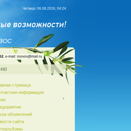
Четверг, 06.08.2026, 04:24
 ВОС
62
, e-mail: roovos@mail.ru
ню
авная страница
нтактная информация
нас
едприятия
ска объявлений
вости сайта
тоальбомы