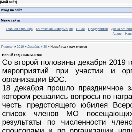
[
Мой сайт
]
Вход на сайт
Меню сайта
Главная страница
Контактная информация
О нас
Предприятия
Доска объявл
Архив
Наш
Главная
»
2019
»
Декабрь
»
30
» Новый год к нам мчится
Новый год к нам мчится
Со второй половины декабря 2019 г
мероприятий при участии и орг
организации ВОС.
18 декабря прошло праздничное 
котором решались вопросы по нагр
честь предстоящего юбилея Всеро
список членов МО посещающих
результаты по численности чле
спонсорами и по организации нов