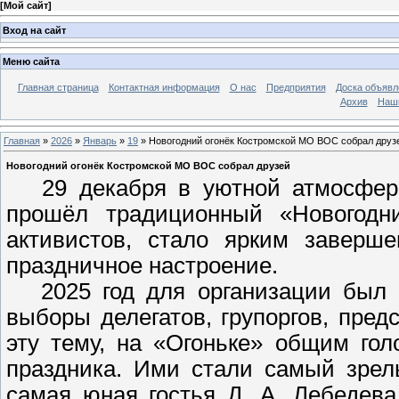
[
Мой сайт
]
Вход на сайт
Меню сайта
Главная страница
Контактная информация
О нас
Предприятия
Доска объявл
Архив
Наш
Главная
»
2026
»
Январь
»
19
» Новогодний огонёк Костромской МО ВОС собрал друз
Новогодний огонёк Костромской МО ВОС собрал друзей
29 декабря в уютной атмосфере
прошёл традиционный «Новогодни
активистов, стало ярким заверш
праздничное настроение.
2025 год для организации был
выборы делегатов, групоргов, пре
эту тему, на «Огоньке» общим го
праздника. Ими стали самый зрел
самая юная гостья Д. А. Лебедев