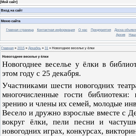
[
Мой сайт
]
Вход на сайт
Меню сайта
Главная страница
Контактная информация
О нас
Предприятия
Доска объявл
Архив
Наш
Главная
»
2015
»
Декабрь
»
31
» Новогоднее веселье у ёлки
Новогоднее веселье у ёлки
Новогоднее веселье у ёлки в библио
этом году с 25 декабря.
Участниками шести новогодних театр
многочисленные гости библиотеки:
зрению и члены их семей, молодые ин
Весело и дружно взрослые вместе с Д
вокруг ёлки, пели песни и частушк
новогодних играх, конкурсах, виктори