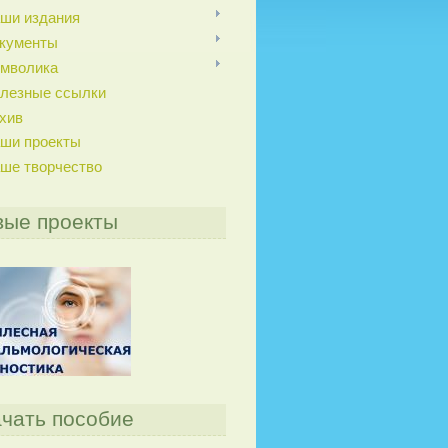
ши издания
кументы
мволика
лезные ссылки
хив
ши проекты
ше творчество
вые проекты
чать пособие