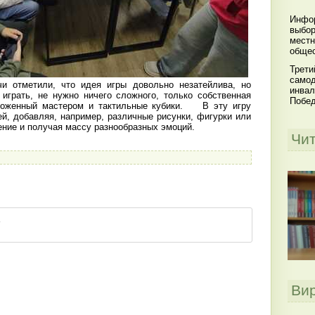
Инфор
выбор
местн
общес
Трети
самод
 отметили, что идея игры довольно незатейлива, но
инвал
 играть, не нужно ничего сложного, только собственная
Побе
ложенный мастером и тактильные кубики. В эту игру
й, добавляя, например, различные рисунки, фигурки или
ение и получая массу разнообразных эмоций.
Чи
Ви