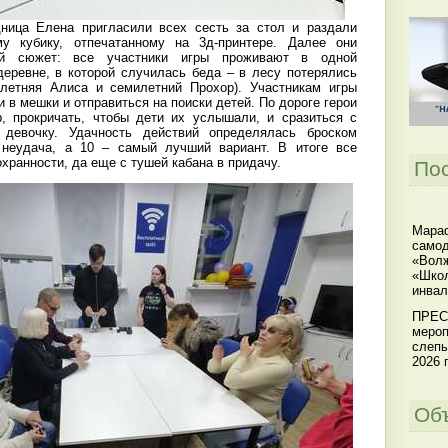
ица Елена пригласили всех сесть за стол и раздали
у кубику, отпечатанному на 3д-принтере. Далее они
й сюжет: все участники игры проживают в одной
деревне, в которой случилась беда – в лесу потерялись
илетняя Алиса и семилетний Прохор). Участникам игры
 в мешки и отправиться на поиски детей. По дороге герои
, прокричать, чтобы дети их услышали, и сразиться с
 девочку. Удачность действий определялась броском
 неудача, а 10 – самый лучший вариант. В итоге все
охранности, да еще с тушей кабана в придачу.
По
Мараф
самод
«Волж
«Школ
инвал
ПРЕС
мероп
слепы
2026 г
Об