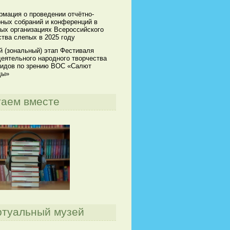
мация о проведении отчётно-
ных собраний и конференций в
ых организациях Всероссийского
тва слепых в 2025 году
й (зональный) этап Фестиваля
еятельного народного творчества
идов по зрению ВОС «Салют
ды»
таем вместе
ртуальный музей