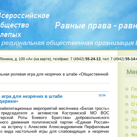
 региональная общественная организация
 Ленина, д. 100 «А» (
на карте
), тел/факс: 7 (4942)
55-24-13
, тел: 7 (4942)
55-14-
Ме
ьная ролевая игра для незрячих в штабе «Общественной
Гл
 игра для незрячих в штабе
15:54
Ко
держки»
О 
абилитационных мероприятий месячника «Белая трость»
Пр
председателя и активистов Костромской МО ВОС
терской Роты Боевого Братства» добровольческого
До
ного движения политической партии «Единая Россия»
б на встречу с Алексеем Александровичем Перфиловым
Но
го вида настольной игры для слабовидящих и незрячих
Фо