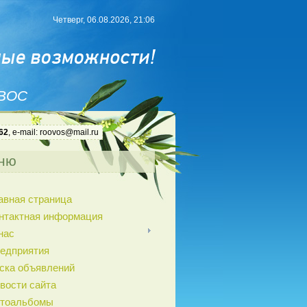
Четверг, 06.08.2026, 21:06
 ВОС
62
, e-mail: roovos@mail.ru
ню
авная страница
нтактная информация
нас
едприятия
ска объявлений
вости сайта
тоальбомы