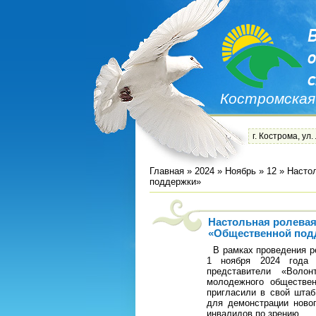
Костромская
г. Кострома, ул.
Главная
»
2024
»
Ноябрь
»
12
» Настол
поддержки»
Настольная ролевая
«Общественной под
В рамках проведения ре
1 ноября 2024 года 
представители «Волон
молодежного обществен
пригласили в свой шта
для демонстрации ново
инвалидов по зрению.