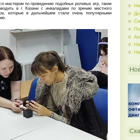
я мастером по проведению подобных ролевых игр, такие
На
оводить в г. Казани с инвалидами по зрению местного
тра, которые в дальнейшем стали очень популярными
До
нию.
Си
По
Ар
На
На
Но
Ска