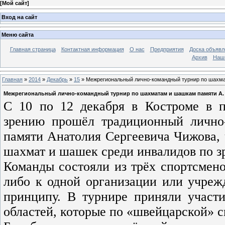
[
Мой сайт
]
Вход на сайт
Меню сайта
Главная страница
Контактная информация
О нас
Предприятия
Доска объявл
Архив
Наш
Главная
»
2014
»
Декабрь
»
15
» Межрегиональный лично-командный турнир по шахма
Межрегиональный лично-командный турнир по шахматам и шашкам памяти А.
С 10 по 12 декабря в Костроме в 
зрению прошёл традиционный личн
памяти Анатолия Сергеевича Чижова, 
шахмат и шашек среди инвалидов по з
Команды состояли из трёх спортсмен
либо к одной организации или учреж
принципу. В турнире приняли участ
областей, которые по «швейцарской» 