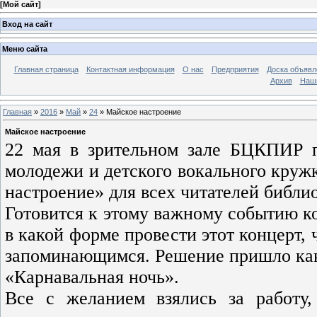
[
Мой сайт
]
Вход на сайт
Меню сайта
Главная страница
Контактная информация
О нас
Предприятия
Доска объявл
Архив
Наш
Главная
»
2016
»
Май
»
24
» Майское настроение
Майское настроение
22 мая в зрительном зале БЦКПИР п
молодежи и детского вокального круж
настроение» для всех читателей библи
Готовится к этому важному событию ко
в какой форме провести этот концерт,
запоминающимся. Решение пришло как
«Карнавальная ночь».
Все с желанием взялись за работу