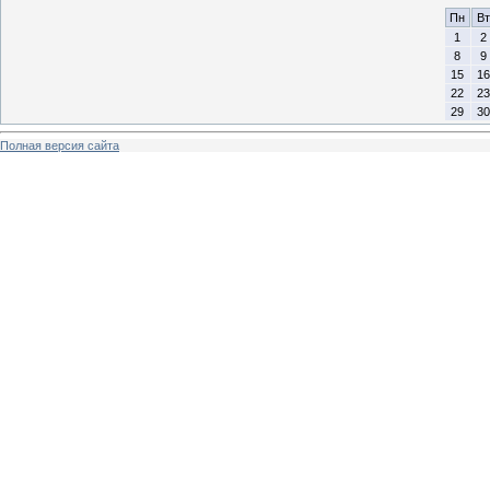
Пн
Вт
1
2
8
9
15
16
22
23
29
30
Полная версия сайта