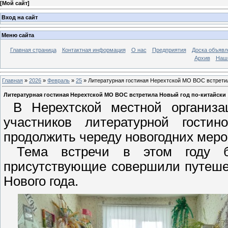
[
Мой сайт
]
Вход на сайт
Меню сайта
Главная страница
Контактная информация
О нас
Предприятия
Доска объявл
Архив
Наш
Главная
»
2026
»
Февраль
»
25
» Литературная гостиная Нерехтской МО ВОС встретил
Литературная гостиная Нерехтской МО ВОС встретила Новый год по-китайски
В Нерехтской местной организа
участников литературной гостин
продолжить череду новогодних меро
Тема встречи в этом году б
присутствующие совершили путеше
Нового года.