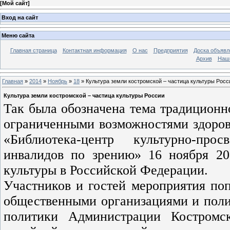
[
Мой сайт
]
Вход на сайт
Меню сайта
Главная страница
Контактная информация
О нас
Предприятия
Доска объявл
Архив
Наш
Главная
»
2014
»
Ноябрь
»
18
» Культура земли костромской – частица культуры Росс
Культура земли костромской – частица культуры России
Так была обозначена тема традиционн
ограниченными возможностями здоро
«Библиотека-центр культурно-пр
инвалидов по зрению» 16 ноября 20
культуры в Российской Федерации.
Участников и гостей мероприятия поп
общественными организациями и поли
политики Администрации Костромск