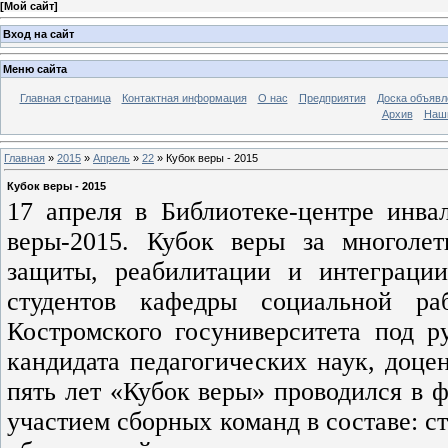
[
Мой сайт
]
Вход на сайт
Меню сайта
Главная страница
Контактная информация
О нас
Предприятия
Доска объявл
Архив
Наш
Главная
»
2015
»
Апрель
»
22
» Кубок веры - 2015
Кубок веры - 2015
17 апреля в Библиотеке-центре инва
веры-2015. Кубок веры за многолет
защиты, реабилитации и интеграци
студентов кафедры социальной ра
Костромского госуниверситета под 
кандидата педагогических наук, доц
пять лет «Кубок веры» проводился в 
участием сборных команд в составе: с