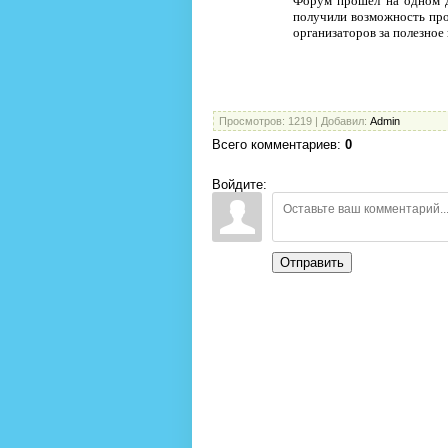
Форум прошел на одном д
получили возможность проя
организаторов за полезное
Просмотров
: 1219 |
Добавил
:
Admin
Всего комментариев
:
0
Войдите:
Отправить