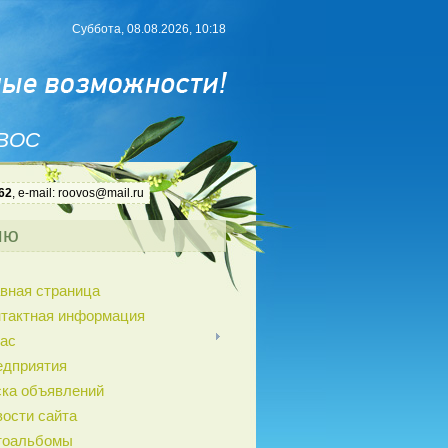
Суббота, 08.08.2026, 10:18
 ВОС
62
, e-mail: roovos@mail.ru
ню
вная страница
нтактная информация
ас
едприятия
ка объявлений
ости сайта
тоальбомы