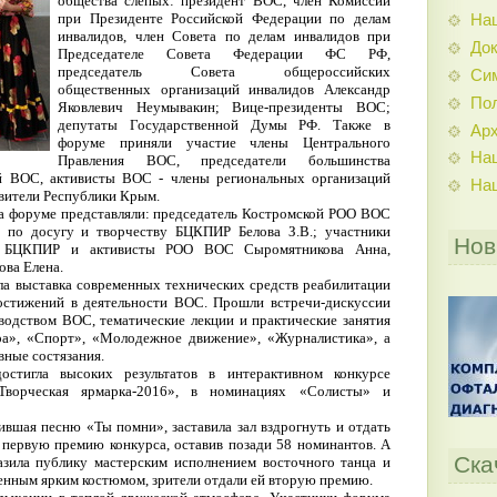
общества слепых: президент ВОС, член Комиссии
при Президенте Российской Федерации по делам
На
инвалидов, член Совета по делам инвалидов при
До
Председателе Совета Федерации ФС РФ,
председатель Совета общероссийских
Си
общественных организаций инвалидов Александр
По
Яковлевич Неумывакин; Вице-президенты ВОС;
депутаты Государственной Думы РФ. Также в
Ар
форуме приняли участие члены Центрального
На
Правления ВОС, председатели большинства
й ВОС, активисты ВОС - члены региональных организаций
На
авители Республики Крым.
а форуме представляли: председатель Костромской РОО ВОС
ла по досугу и творчеству БЦКПИР Белова З.В.; участники
Нов
й БЦКПИР и активисты РОО ВОС Сыромятникова Анна,
ва Елена.
а выставка современных технических средств реабилитации
остижений в деятельности ВОС. Прошли встречи-дискуссии
водством ВОС, тематические лекции и практические занятия
ра», «Спорт», «Молодежное движение», «Журналистика», а
вные состязания.
достигла высоких результатов в интерактивном конкурсе
Творческая ярмарка-2016», в номинациях «Солисты» и
вшая песню «Ты помни», заставила зал вздрогнуть и отдать
 первую премию конкурса, оставив позади 58 номинантов. А
Ска
зила публику мастерским исполнением восточного танца и
енным ярким костюмом, зрители отдали ей вторую премию.