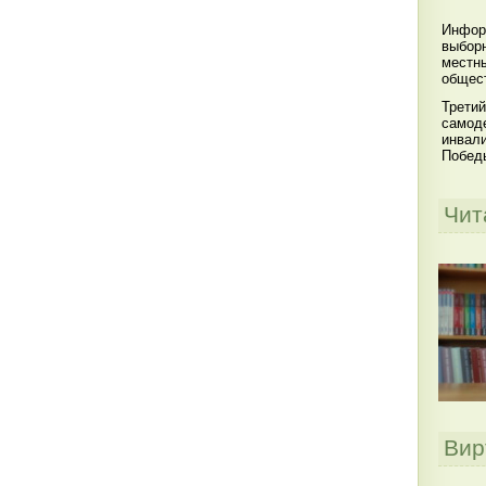
Инфор
выбор
местны
общест
Третий
самоде
инвал
Побед
Чит
Вир