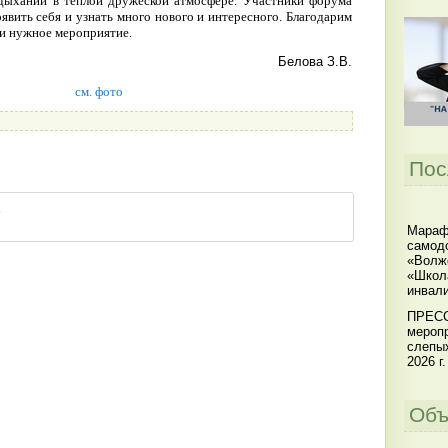
ыхании в теплой дружеской атмосфере. Участники форума
вить себя и узнать много нового и интересного. Благодарим
 и нужное мероприятие.
Белова З.В.
см. фото
Пос
Мараф
самодо
«Волжс
«Школ
инвал
ПРЕСС
меропр
слепы
2026 г.
Объ