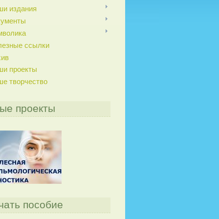
ши издания
кументы
мволика
лезные ссылки
хив
ши проекты
ше творчество
ые проекты
чать пособие