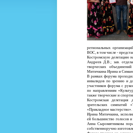
региональных организаци
ВОС, в том числе - предст
Костромскую делегацию н
Андреев Д.В.; зав. отде
творческих объединени
Митичкина Ирина и Симано
В рамках форума проходил
инвалидов по зрению и д
участников форума с руко
по направлениям «Культу
также творческие и спорти
Костромская делегация 
зрительских симпатий «
«Прикладное мастерство».
Ирина Митичкина, исполни
ей большинство голосов и
Анна Сыромятникова пора
собственноручно изготовл