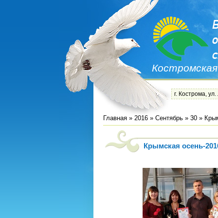
Костромская
г. Кострома, ул.
Главная
»
2016
»
Сентябрь
»
30
» Крым
Крымская осень-201