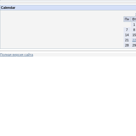
Calendar
Пн
Вт
1
7
8
14
15
21
22
28
29
Полная версия сайта