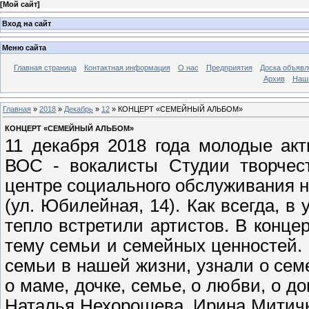
[
Мой сайт
]
Вход на сайт
Меню сайта
Главная страница
Контактная информация
О нас
Предприятия
Доска объявл
Архив
Наш
Главная
»
2018
»
Декабрь
»
12
» КОНЦЕРТ «СЕМЕЙНЫЙ АЛЬБОМ»
КОНЦЕРТ «СЕМЕЙНЫЙ АЛЬБОМ»
11 декабря 2018 года молодые ак
ВОС - вокалисты Студии творчес
центре социального обслуживания 
(ул. Юбилейная, 14). Как всегда, в
тепло встретили артистов. В конце
тему семьи и семейных ценностей.
семьи в нашей жизни, узнали о сем
о маме, дочке, семье, о любви, о д
Наталья Нехорошева, Ирина Митичк