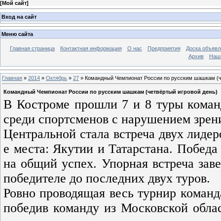
[
Мой сайт
]
Вход на сайт
Меню сайта
Главная страница
Контактная информация
О нас
Предприятия
Доска объявл
Архив
Наш
Главная
»
2014
»
Октябрь
»
27
» Командный Чемпионат России по русским шашкам (ч
Командный Чемпионат России по русским шашкам (четвёртый игровой день)
В Костроме прошли 7 и 8 туры кома
среди спортсменов с нарушением зрен
Центральной стала встреча двух лидер
е места: Якутии и Татарстана. Побед
на общий успех. Упорная встреча зав
победителе до последних двух туров.
Ровно проводящая весь турнир команда
победив команду из Московской облас