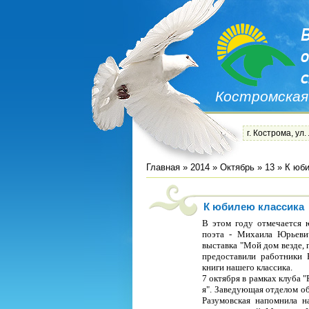
Костромская
г. Кострома, ул.
Главная
»
2014
»
Октябрь
»
13
» К юби
К юбилею классика
В этом году отмечается ю
поэта - Михаила Юрьеви
выставка "Мой дом везде, 
предоставили работники
книги нашего классика.
7 октября в рамках клуба 
я". Заведующая отделом о
Разумовская напомнила н