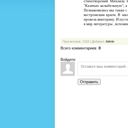
стихотворений Михаила 
"Казачью колыбельную", а
Познакомились мы также с 
костромским краем. В за
провела викторину. И пуст
в мир литературы , вспомн
Просмотров
: 1316 |
Добавил
:
Admin
Всего комментариев
:
0
Войдите:
Отправить