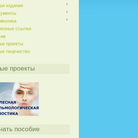
ши издания
кументы
мволика
лезные ссылки
хив
ши проекты
ше творчество
ые проекты
чать пособие