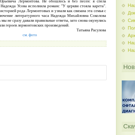
Юрьевича Лермонтова. Не обошлось и без песен: я спела
На
 Надежда Усова исполнила романс "У церкви стояла карета".
историей рода Лермонтовых и узнали как связана эта семья с
До
ключение литературного часа Надежда Михайловна Соколова
Си
ь мы не сразу давали правильные ответы, зато снова окунулись
или героев лермонтовских произведений.
По
Татьяна Расулова
см. фото
Ар
На
На
Нов
Ска