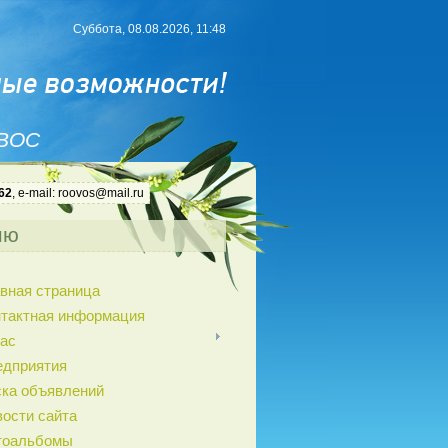
Суббота, 08.08.2026, 11:48
 ВОС
62
, e-mail: roovos@mail.ru
ню
вная страница
нтактная информация
ас
едприятия
ка объявлений
ости сайта
тоальбомы