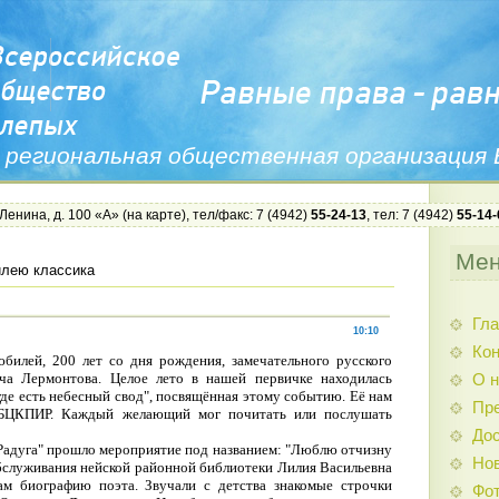
 региональная общественная организация
 Ленина, д. 100 «А» (
на карте
), тел/факс: 7 (4942)
55-24-13
, тел: 7 (4942)
55-14-
Ме
лею классика
Гла
10:10
Ко
билей, 200 лет со дня рождения, замечательного русского
ча Лермонтова. Целое лето в нашей первичке находилась
О н
где есть небесный свод", посвящённая этому событию. Её нам
Пр
 БЦКПИР. Каждый желающий мог почитать или послушать
Дос
"Радуга" прошло мероприятие под названием: "Люблю отчизну
Нов
бслуживания нейской районной библиотеки Лилия Васильевна
ам биографию поэта. Звучали с детства знакомые строчки
Фо