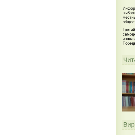
Инфор
выбор
местны
общест
Третий
самоде
инвал
Побед
Чит
Вир