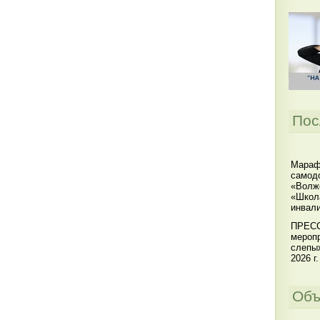
Пос
Мараф
самодо
«Волжс
«Школ
инвал
ПРЕСС
меропр
слепы
2026 г.
Объ