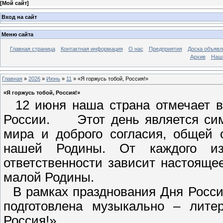
[
Мой сайт
]
Вход на сайт
Меню сайта
Главная страница
Контактная информация
О нас
Предприятия
Доска объявл
Архив
Наш
Главная
»
2026
»
Июнь
»
11
» «Я горжусь тобой, Россия!»
«Я горжусь тобой, Россия!»
12 июня наша страна отмечает в
России. Этот день является симв
мира и доброго согласия, общей 
нашей Родины. От каждого из
ответственности зависит настояще
малой Родины.
В рамках празднования Дня Росс
подготовлена музыкально – лите
Россия!».