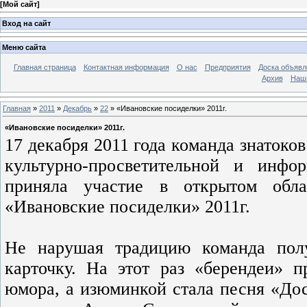
[
Мой сайт
]
Вход на сайт
Меню сайта
Главная страница
Контактная информация
О нас
Предприятия
Доска объявл
Архив
Наш
Главная
»
2011
»
Декабрь
»
22
» «Ивановские посиделки» 2011г.
«Ивановские посиделки» 2011г.
17 декабря 2011 года команда знатоко
культурно-просветительной и инф
приняла участие в открытом обла
«Ивановские посиделки» 2011г.
Не нарушая традицию команда пол
карточку. На этот раз «берендеи» п
юмора, а изюминкой стала песня «До