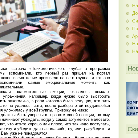
На
До
Си
По
Ар
На
На
Но
ная встреча «Психологического клуба» в программе
 мы вспоминали, кто первый раз пришел на портал
какое впечатление произвела на него группа, и как оно
 вспоминали самые эмоциональные моменты, как
рицательные.
звали положительные эмоции, оказалось немало.
 упражнения, например, когда нужно было выстроить
ть алкоголика, в роли которого была ведущая, что пить
 это не удалось, зато, после разбора этой неудавшейся
я уложилась у всей группы. Привожу ее ниже:
должны быть уверены в правоте своей позиции, потому
 начинают убеждать, когда у самих аргументов маловато,
ют, что что-то хорошо или плохо, что так надо поступать,
Ска
логику и убедите для начала себя, ну, или, разубедите, и
 Вам уже не понадобятся.
 целью Вы будете его переубеждать. Если это человек