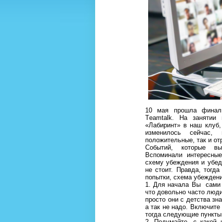
10 мая прошла финаль
Тeamtalk. На занятии
«Лабиринт» в наш клуб, 
изменилось сейчас,
положительные, так и от
Событий, которые вы
Вспоминали интересные
схему убеждения и убеди
не стоит. Правда, тогда
попытки, схема убеждени
1. Для начала Вы сами 
что довольно часто люди
просто они с детства зна
а так не надо. Включите 
тогда следующие пункты
2. Подумайте, с какой