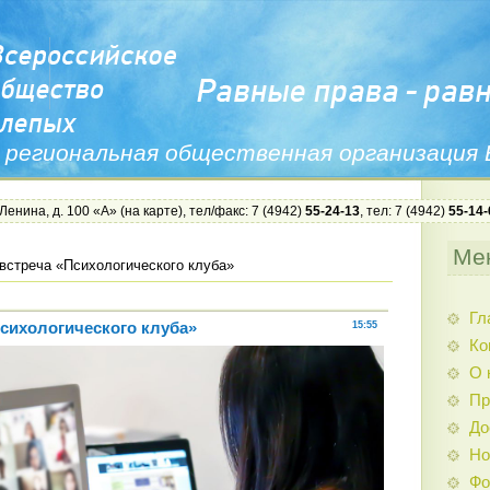
 региональная общественная организация
 Ленина, д. 100 «А» (
на карте
), тел/факс: 7 (4942)
55-24-13
, тел: 7 (4942)
55-14-
Ме
встреча «Психологического клуба»
Гл
Психологического клуба»
15:55
Ко
О 
Пр
До
Но
Фо