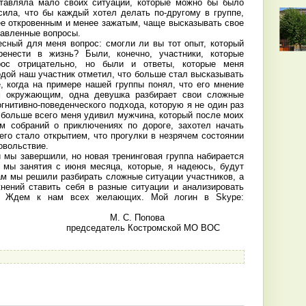
ставляла мало своих ситуаций, которые можно бы было
сила, что бы каждый хотел делать по-другому в группе,
ее откровенным и менее зажатым, чаще высказывать свое
тавленные вопросы.
есный для меня вопрос: смогли ли вы тот опыт, который
ренести в жизнь? Были, конечно, участники, которые
рос отрицательно, но были и ответы, которые меня
дой наш участник отметил, что больше стал высказывать
, когда на примере нашей группы понял, что его мнение
м окружающим, одна девушка разбирает свои сложные
огнитивно-поведенческого подхода, которую я не один раз
 больше всего меня удивил мужчина, который после моих
м собраний о приключениях по дороге, захотел начать
его стало открытием, что прогулки в незрячем состоянии
овольствие.
и мы завершили, но новая тренинговая группа набирается
 мы занятия с июня месяца, которые, я надеюсь, будут
ам мы решили разбирать сложные ситуации участников, а
ений ставить себя в разные ситуации и анализировать
х. Ждем к нам всех желающих. Мой логин в Skype:
. Попова
ель Костромской МО ВОС