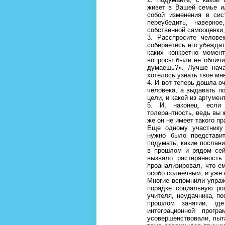
живет в Вашей семье ил
собой изменения в сис
переубедить, наверн
собственной самооценки,
3. Расспросите челов
собираетесь его убеждат
каких конкретно момен
вопросы были не обличи
думаешь?». Лучше нач
хотелось узнать твое мн
4. И вот теперь дошла о
человека, а выдавать по
цели, и какой из аргумен
5. И, наконец, если
толерантность, ведь вы 
же он не имеет такого пр
Еще одному участнику
нужно было представи
подумать, какие послани
в прошлом и рядом сейч
вызвало растерянность
проанализировал, что е
особо солнечным, и уже
Многие вспомнили упраж
порядке социальную рол
учителя, неудачника, по
прошлом занятии, гд
интеграционной прог
усовершенствовали, пыта