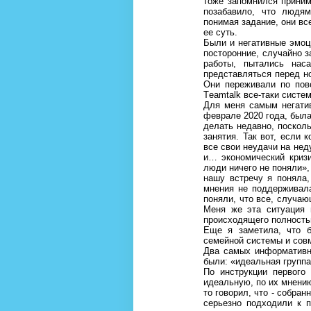
тоже запомнился приним
позабавило, что людям
понимая задание, они вс
ее суть.
Были и негативные эмоци
посторонние, случайно 
работы, пытались нас
представляться перед но
Они переживали по пов
Тeamtalk все-таки систе
Для меня самым негатив
феврале 2020 года, был
делать недавно, посколь
занятия. Так вот, если 
все свои неудачи на не
и… экономический кризи
люди ничего не поняли»,
нашу встречу я поняла,
мнения не поддерживала
поняли, что все, случаю
Меня же эта ситуация 
происходящего полностью
Еще я заметила, что б
семейной системы и совм
Два самых информативн
были: «идеальная группа
По инструкции первого
идеальную, по их мнению,
то говорил, что - собран
серьезно подходили к п