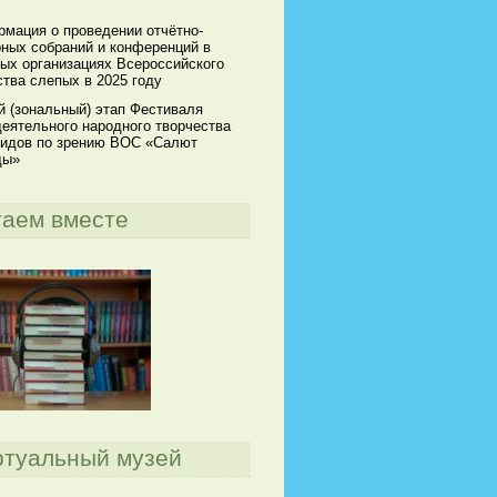
мация о проведении отчётно-
ных собраний и конференций в
ых организациях Всероссийского
тва слепых в 2025 году
й (зональный) этап Фестиваля
еятельного народного творчества
идов по зрению ВОС «Салют
ды»
таем вместе
ртуальный музей