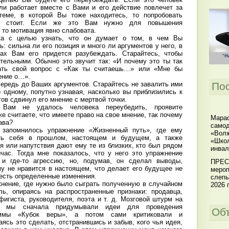
и работает вместе с Вами и его действие повлечет за
теме, в которой Вы тоже находитесь, то попробовать
ое, стоит. Если же это Вам нужно для повышения
 то мотивация явно слабовата.
ека с целью узнать, что он думает о том, в чем Вы
ь: сильна ли его позиция и много ли аргументов у него, в
тах Вам его придется разубеждать. Старайтесь, чтобы
тельными. Обычно это звучит так: «И почему это ты так
ать свой вопрос с «Как ты считаешь…» или «Мне бы
ение о…».
чередь до Ваших аргументов. Старайтесь не завалить ими
По
 одному, попутно узнавая, насколько вы приблизились к
тов сдвинул его мнение с мертвой точки.
 Вам не удалось человека переубедить, проявите
же считаете, что имеете право на свое мнение, так почему
Мараф
ава?
самод
 запомнилось упражнение «Жизненный путь», где ему
«Волж
ть себя в прошлом, настоящем и будущем, а также
«Школ
я или напутствия дают ему те из близких, кто был рядом
инвал
ас. Тогда мне показалось, что у него это упражнение
 и где-то агрессию, но, подумав, он сделал выводы,
ПРЕС
му не нравится в настоящем, что делает его будущее не
мероп
 есть определенные изменения.
слепы
нение, где нужно было сыграть полученную в случайном
2026 г
ь, опираясь на распространенные признаки: продавца,
фигиста, руководителя, поэта и т. д. Мозговой штурм на
е мы сначала придумывали идеи для проведения
Об
раммы «Кубок веры», а потом сами критиковали и
ясь это сделать, отстранившись и забыв, кого чья идея,