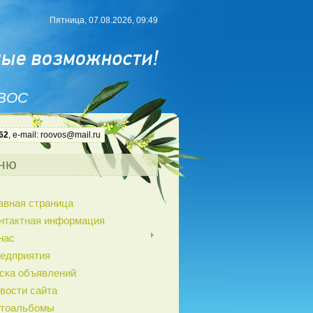
Пятница, 07.08.2026, 09:49
 ВОС
62
, e-mail: roovos@mail.ru
ню
авная страница
нтактная информация
нас
едприятия
ска объявлений
вости сайта
тоальбомы