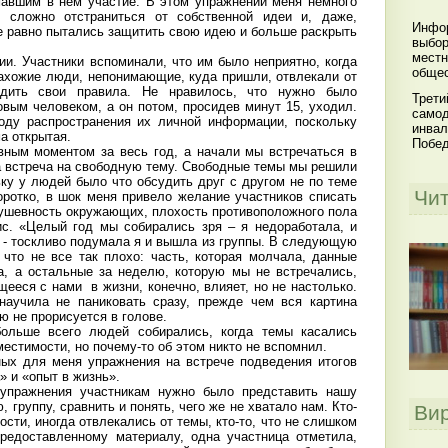
авшим в нем участие. В этом упражнении меня немного
 сложно отстраниться от собственной идеи и, даже,
Инфор
е равно пытались защитить свою идею и больше раскрыть
выбор
местн
и. Участники вспоминали, что им было неприятно, когда
общес
захожие люди, непонимающие, куда пришли, отвлекали от
адить свои правила. Не нравилось, что нужно было
Трети
вым человеком, а он потом, просидев минут 15, уходил.
самод
оду распространения их личной информации, поскольку
инвал
ма открытая.
Побе
ным моментом за весь год, а начали мы встречаться в
а встреча на свободную тему. Свободные темы мы решили
ку у людей было что обсудить друг с другом не по теме
Чи
коротко, в шок меня привело желание участников списать
душевность окружающих, плохость противоположного пола
с. «Целый год мы собирались зря – я недоработала, и
 - тоскливо подумала я и вышла из группы. В следующую
 что не все так плохо: часть, которая молчала, данные
, а остальные за неделю, которую мы не встречались,
щееся с нами в жизни, конечно, влияет, но не настолько.
научила не паниковать сразу, прежде чем вся картина
 не прорисуется в голове.
ольше всего людей собирались, когда темы касались
естимости, но почему-то об этом никто не вспомнил.
ых для меня упражнения на встрече подведения итогов
» и «опыт в жизнь».
 упражнения участникам нужно было представить нашу
 группу, сравнить и понять, чего же не хватало нам. Кто-
Ви
ности, иногда отвлекались от темы, кто-то, что не слишком
редоставленному материалу, одна участница отметила,