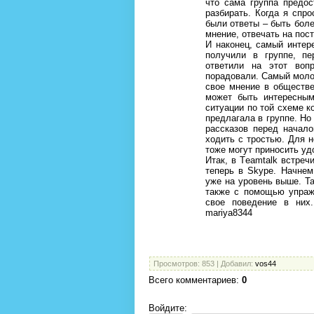
что сама группа предо
разбирать. Когда я спро
были ответы – быть бол
мнение, отвечать на пос
И наконец, самый интер
получили в группе, пе
ответили на этот воп
порадовали. Самый моло
свое мнение в обществе
может быть интересны
ситуации по той схеме к
предлагала в группе. Но
рассказов перед начало
ходить с тростью. Для н
тоже могут приносить уд
Итак, в Тeamtalk встреч
теперь в Skype. Начнем
уже на уровень выше. Т
также с помощью упражн
свое поведение в ни
mariya8344
М. С
председат
Просмотров
: 853 |
Добавил
:
vos44
Всего комментариев
:
0
Войдите: