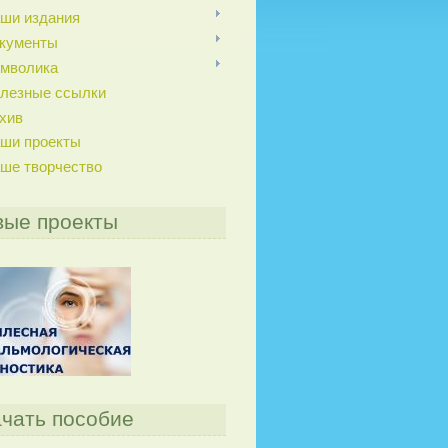
ши издания
кументы
мволика
лезные ссылки
хив
ши проекты
ше творчество
вые проекты
чать пособие