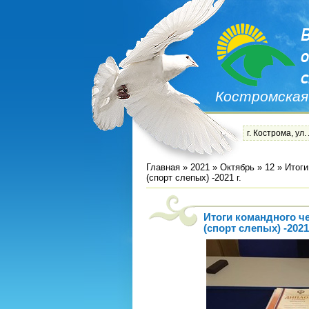
Костромская
г. Кострома, ул.
Главная
»
2021
»
Октябрь
»
12
» Итоги
(спорт слепых) -2021 г.
Итоги командного ч
(спорт слепых) -2021 