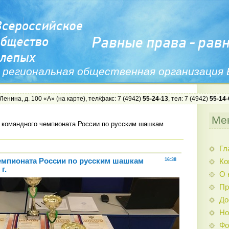
 региональная общественная организация
 Ленина, д. 100 «А» (
на карте
), тел/факс: 7 (4942)
55-24-13
, тел: 7 (4942)
55-14-
Ме
 командного чемпионата России по русским шашкам
Гл
емпионата России по русским шашкам
16:38
Ко
г.
О 
Пр
До
Но
Фо