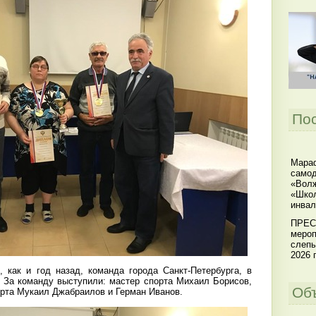
По
Мараф
самод
«Волж
«Школ
инвал
ПРЕС
мероп
слепы
2026 г
, как и год назад, команда города Санкт-Петербурга, в
. За команду выступили: мастер спорта Михаил Борисов,
Об
орта Мукаил Джабраилов и Герман Иванов.