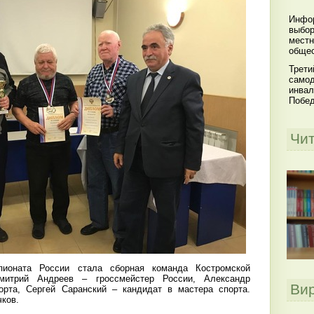
Инфор
выбор
местн
общес
Трети
самод
инвал
Побе
Чи
пионата России стала сборная команда Костромской
митрий Андреев – гроссмейстер России, Александр
Ви
орта, Сергей Саранский – кандидат в мастера спорта.
чков.