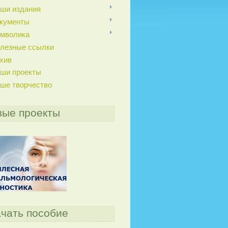
ши издания
кументы
мволика
лезные ссылки
хив
ши проекты
ше творчество
вые проекты
чать пособие