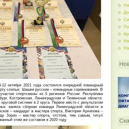
На
До
Си
По
Ар
На
На
Но
-12 октября 2021 года состоялся очередной командный
рту слепых: Шашки русские – командные соревнования. В
участие спортсмены из 5 регионов России: Республика
рбург, Костромская, Ленинградская и Тюменская области.
круговой системе в 2 круга. Первое место с результатом
ных заняла сборная команда Ленинградской области в
сков – кандидат в мастера спорта, Виктория Архипова –
др Зорин – мастер спорта, отстояв, тем самым, титул
Ска
ванный этим же составом в 2020 году.