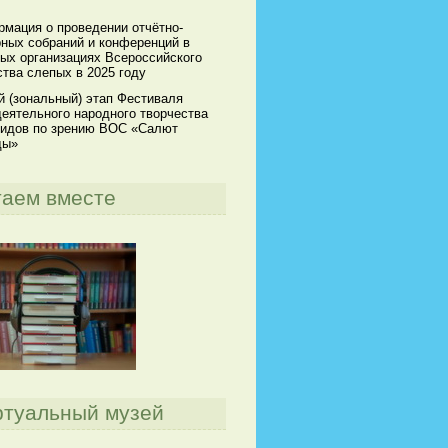
мация о проведении отчётно-
ных собраний и конференций в
ых организациях Всероссийского
тва слепых в 2025 году
й (зональный) этап Фестиваля
еятельного народного творчества
идов по зрению ВОС «Салют
ды»
таем вместе
ртуальный музей