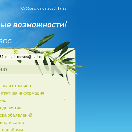
Суббота, 08.08.2026, 17:32
 ВОС
62
, e-mail: roovos@mail.ru
ню
авная страница
нтактная информация
нас
едприятия
ска объявлений
вости сайта
тоальбомы