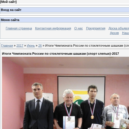
[
Мой сайт
]
Вход на сайт
Меню сайта
Главная страница
Контактная информация
О нас
Предприятия
Доска объявл
Архив
Наш
Главная
»
2017
»
Июнь
»
26
» Итоги Чемпионата России по стоклеточным шашкам (сп
Итоги Чемпионата России по стоклеточным шашкам (спорт слепых)-2017