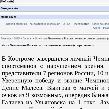
[
Мой сайт
]
Вход на сайт
Меню сайта
Главная страница
Контактная информация
О нас
Предприятия
Доска объявл
Архив
Наш
Главная
»
2015
»
Апрель
»
16
» Итоги Чемпионата России по стоклеточным шашкам (
Итоги Чемпионата России по стоклеточным шашкам (спорт слепых)
В Костроме завершился личный Чемп
спортсменов с нарушением зрения.
представители 7 регионов России, 10 
Уверенную победу и звание Чемпион
Денис Малеев. Выиграв 6 матчей и с
очков из 9 возможных, опередив ближа
Галиева из Ульяновска на 1 очко. За