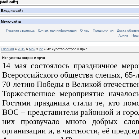
[
Мой сайт
]
Вход на сайт
Меню сайта
Главная страница
Контактная информация
О нас
Предприятия
Доска объявл
Архив
Наш
Главная
»
2015
»
Май
»
22
» Их чувства острее и ярче
Их чувства острее и ярче
14 мая состоялось праздничное меро
Всероссийского общества слепых, 65-
70-летию Победы в Великой отечестве
Торжественное мероприятие началос
Гостями праздника стали те, кто пом
ВОС – представители районной и горо
них прозвучало много добрых сло
организации и, в частности, её предс