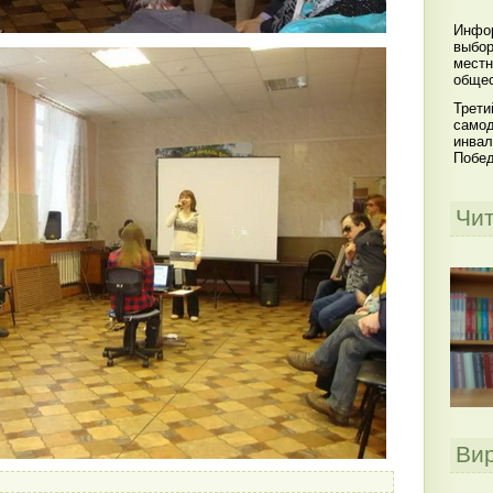
Инфор
выбор
местн
общес
Трети
самод
инвал
Побе
Чи
Ви