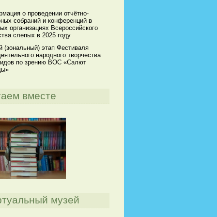
мация о проведении отчётно-
ных собраний и конференций в
ых организациях Всероссийского
тва слепых в 2025 году
й (зональный) этап Фестиваля
еятельного народного творчества
идов по зрению ВОС «Салют
ды»
таем вместе
ртуальный музей