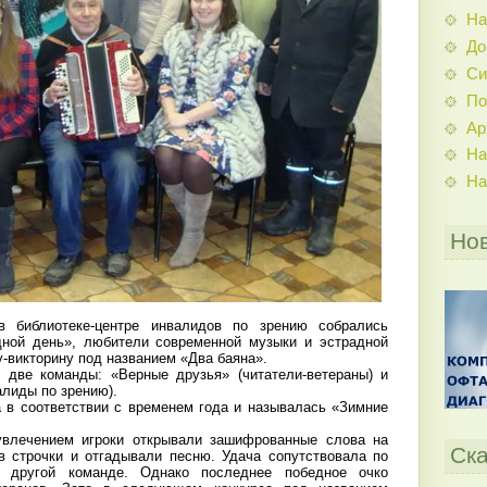
На
До
Си
По
Ар
На
На
Но
в библиотеке-центре инвалидов по зрению собрались
дной день», любители современной музыки и эстрадной
у-викторину под названием «Два баяна».
 две команды: «Верные друзья» (читатели-ветераны) и
алиды по зрению).
 в соответствии с временем года и называлась «Зимние
влечением игроки открывали зашифрованные слова на
Ска
в строчки и отгадывали песню. Удача сопутствовала по
о другой команде. Однако последнее победное очко