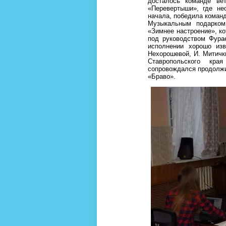
досталось команде ве
«Перевертыши», где не
начала, победила коман
Музыкальным подарком
«Зимнее настроение», к
под руководством Фура
исполнении хорошо из
Нехорошевой, И. Митички
Ставропольского кра
сопровождался продолж
«Браво».