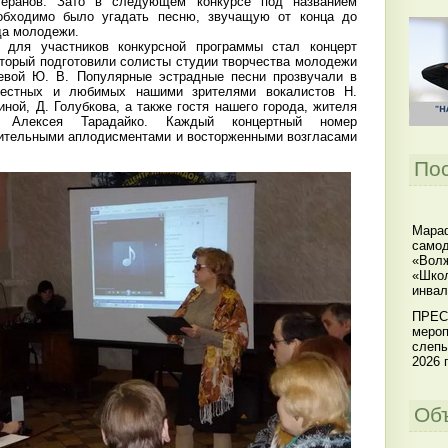
теранов. Зато в следующем конкурсе под названием
обходимо было угадать песню, звучащую от конца до
да молодежи.
 для участников конкурсной программы стал концерт
оторый подготовили солисты студии творчества молодежи
евой Ю. В. Популярные эстрадные песни прозвучали в
вестных и любимых нашими зрителями вокалистов Н.
ной, Д. Голубкова, а также гостя нашего города, жителя
я Алексея Тарадайко. Каждый концертный номер
ительными аплодисментами и восторженными возгласами
По
Мараф
самод
«Волж
«Школ
инвал
ПРЕС
мероп
слепы
2026 г
Об