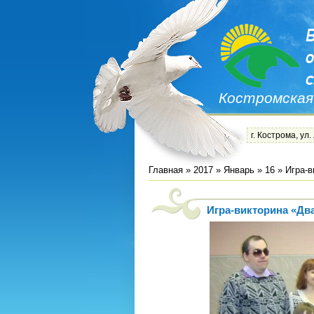
Костромская
г. Кострома, ул.
Главная
»
2017
»
Январь
»
16
» Игра-в
Игра-викторина «Дв