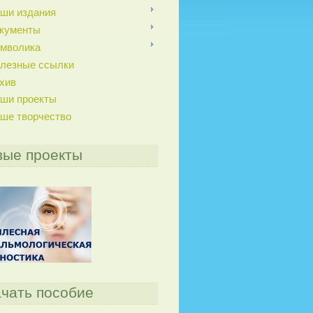
ши издания
кументы
мволика
лезные ссылки
хив
ши проекты
ше творчество
вые проекты
чать пособие