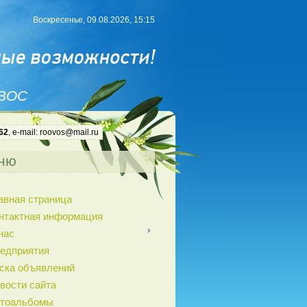
Воскресенье, 09.08.2026, 15:15
 ВОС
62
, e-mail: roovos@mail.ru
ню
авная страница
нтактная информация
нас
едприятия
ска объявлений
вости сайта
тоальбомы