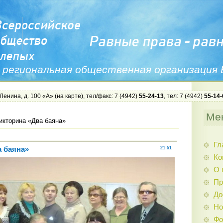
 региональная общественная организация
 Ленина, д. 100 «А» (
на карте
), тел/факс: 7 (4942)
55-24-13
, тел: 7 (4942)
55-14-
Ме
икторина «Два баяна»
Гл
а баяна»
21:51
Ко
О 
Пр
До
Но
Фо