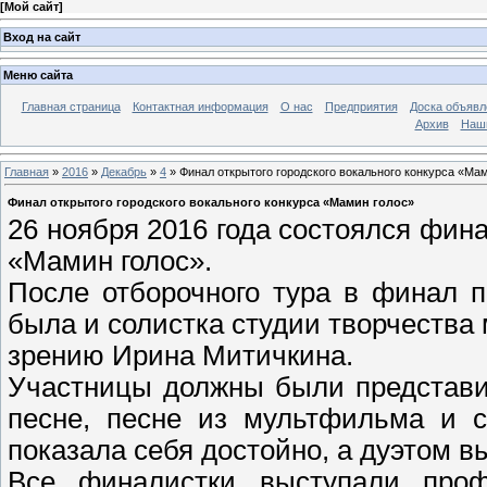
[
Мой сайт
]
Вход на сайт
Меню сайта
Главная страница
Контактная информация
О нас
Предприятия
Доска объявл
Архив
Наш
Главная
»
2016
»
Декабрь
»
4
» Финал открытого городского вокального конкурса «Ма
Финал открытого городского вокального конкурса «Мамин голос»
26 ноября 2016 года состоялся фина
«Мамин голос».
После отборочного тура в финал п
была и солистка студии творчества
зрению Ирина Митичкина.
Участницы должны были представи
песне, песне из мультфильма и с
показала себя достойно, а дуэтом в
Все финалистки выступали проф