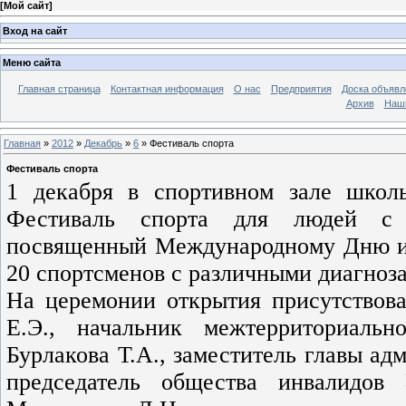
[
Мой сайт
]
Вход на сайт
Меню сайта
Главная страница
Контактная информация
О нас
Предприятия
Доска объявл
Архив
Наш
Главная
»
2012
»
Декабрь
»
6
» Фестиваль спорта
Фестиваль спорта
1 декабря в спортивном зале школ
Фестиваль спорта для людей с о
посвященный Международному Дню ин
20 спортсменов с различными диагноз
На церемонии открытия присутствова
Е.Э., начальник межтерриториаль
Бурлакова Т.А., заместитель главы ад
председатель общества инвалидов