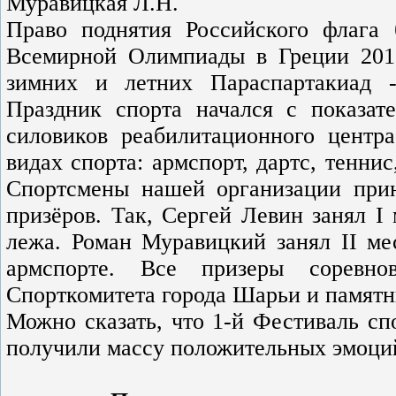
Муравицкая Л.Н.
Право поднятия Российского флага
Всемирной Олимпиады в Греции 2011
зимних и летних Параспартакиад 
Праздник спорта начался с показат
силовиков реабилитационного центр
видах спорта: армспорт, дартс, тенни
Спортсмены нашей организации прин
призёров. Так, Сергей Левин занял I
лежа. Роман Муравицкий занял II ме
армспорте. Все призеры соревно
Cпорткомитета города Шарьи и памят
Можно сказать, что 1-й Фестиваль сп
получили массу положительных эмоций,