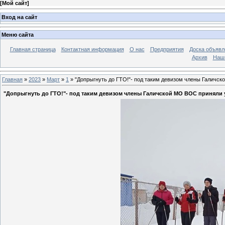
[
Мой сайт
]
Вход на сайт
Меню сайта
Главная страница
Контактная информация
О нас
Предприятия
Доска объявл
Архив
Наш
Главная
»
2023
»
Март
»
1
» "Допрыгнуть до ГТО!"- под таким девизом члены Галичс
"Допрыгнуть до ГТО!"- под таким девизом члены Галичской МО ВОС приняли 