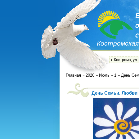
Костромская
г. Кострома, ул.
Главная
»
2020
»
Июль
»
1
» День Сем
День Семьи, Любви 