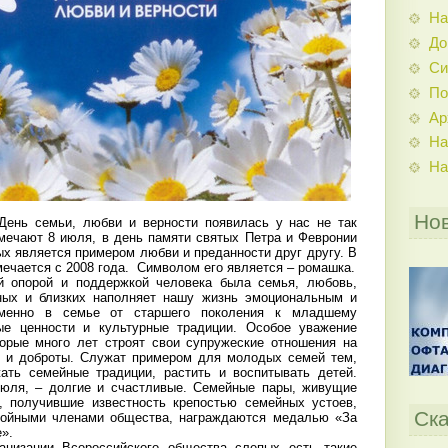
На
До
Си
По
Ар
На
На
Но
День семьи, любви и верности появилась у нас не так
тмечают 8 июля, в день памяти святых Петра и Февронии
х является примером любви и преданности друг другу. В
мечается с 2008 года. Символом его является – ромашка.
й опорой и поддержкой человека была семья, любовь,
дных и близких наполняет нашу жизнь эмоциональным и
менно в семье от старшего поколения к младшему
ые ценности и культурные традиции. Особое уважение
орые много лет строят свои супружеские отношения на
и и доброты. Служат примером для молодых семей тем,
ать семейные традиции, растить и воспитывать детей.
июля, – долгие и счастливые. Семейные пары, живущие
, получившие известность крепостью семейных устоев,
Ска
тойными членами общества, награждаются медалью «За
».
анизации Всероссийского общества слепых есть такие