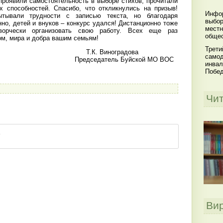
проявили самостоятельность в выборе стихов, прочитали
х способностей. Спасибо, что откликнулись на призыв!
Инфор
ытывали трудности с записью текста, но благодаря
выбор
но, детей и внуков – конкурс удался! Дистанционно тоже
местн
ворчески организовать свою работу. Всех еще раз
общес
ом, мира и добра вашим семьям!
Трети
Виноградова
самод
тель Буйской МО ВОС
инвал
Побе
Чи
Ви