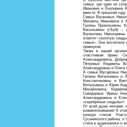
семьи, где один из суп
Иванович и Екатерина А
вместе. В прошлом году
Семьи Вагановых Никол
Михаила Ивановича и 
Галины Прокопьевны, К
Васильевны (г.Буй) –
Валентины Николаевны и
отметят «золотую свадь
семье». Они воспитали 
правнуков.
Также в нашей органи
счастливом браке. С
Александровича, Добров
Петровых Людмилы Ви
Александровны и Олега 
А семьи Мусаровых Ник
Галины Витальевны и Л
Константиновны и Викт
Витальевны и Юрия Анд
Михайловича, Корабл
Скворцовых Ирины Ана
Александровича и Еле
«серебряные свадьбы»!
От всей души желаем, ч
взаимопонимание! К это
конкурс стихов. Учас
Сусанинского района, п.
стихи в аудиозаписи о ж