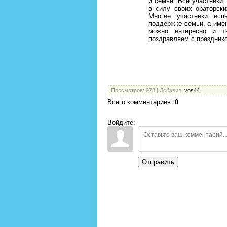
и семье. Все участники 
в силу своих ораторски
Многие участники исп
поддержке семьи, а имен
можно интересно и т
поздравляем с праздник
Т.К. 
Председа
Просмотров
: 973 |
Добавил
:
vos44
Всего комментариев
:
0
Войдите:
Отправить