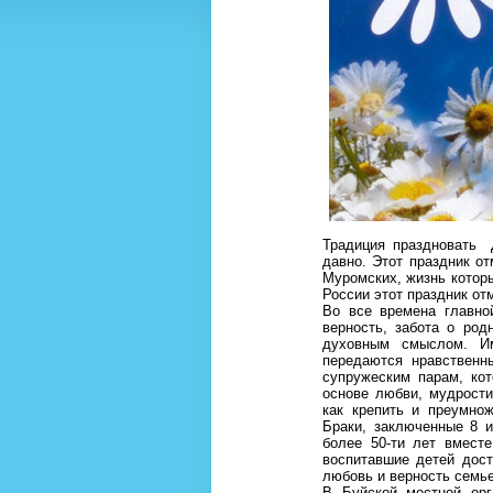
Традиция праздновать 
давно. Этот праздник о
Муромских, жизнь которы
России этот праздник от
Во все времена главно
верность, забота о ро
духовным смыслом. И
передаются нравственн
супружеским парам, кот
основе любви, мудрост
как крепить и преумнож
Браки, заключенные 8 
более 50-ти лет вместе
воспитавшие детей дос
любовь и верность семье
В Буйской местной орг