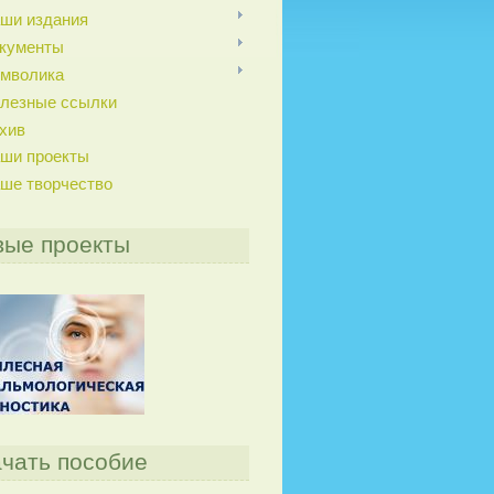
ши издания
кументы
мволика
лезные ссылки
хив
ши проекты
ше творчество
вые проекты
чать пособие