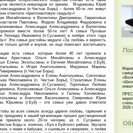
ругов является инвалидом по зрению. Ягодниковы Юрий
лександровна (п.Чистые Боры) – более 60-ти лет живут
 они отметили «бриллиантовую свадьбу»!
ая Михайловича и Валентины Дмитриевны, Гавриловых
Анастасии Павловны, Жидких Владимира Федоровича и
алинниковых Александра Александровича и Валентины
 прожили вместе более 50-ти лет! А семья Пуховых
 Леонида Ивановича (п.Сусанино) в ноябре этого года
бу»! Эти семьи достойны медали «За любовь и верность
не только детей и внуков, но еще помогают воспитывать
По
зации есть семьи, которые более 40 лет прожили в
емьи Аристовых Ольги Михайловны и Александра
ых Елены Энгельсовны и Евгения Михайловича (г.Буй),
тальевны и Игоря Анатольевича, Мауриных Марины
Мараф
Ливериевича (п.Чистые Боры).
самод
олая Александровича и Елены Анатольевны, Соколовых
«Волж
ьва Николаевича (п. Чистые Боры), Стукаловых Елены
«Школ
ора Александровича (п.Сусанино), Тороповых Любови
инвал
реевича, Колесниковых Ольги Алексеевны и Александра
евых Александра Николаевича и Галины Халимовны,
ПРЕС
тольевны и Анатолия Васильевича, Смирновых Юрия
мероп
ны Юрьевны (г.Буй) – эти семьи уже давно отметили
слепы
2026 г
тобы во всех семьях всегда царили любовь, гармония и
му празднику в нашей организации прошел дистанционный
тие приняли около 20-ти человек, из п. Сусанино и
Об
Чистые Боры и, конечно, г.Буя и Буйского района. Звучали
изни, о маме и бабушке, о сыновьях и свекровях, о любви