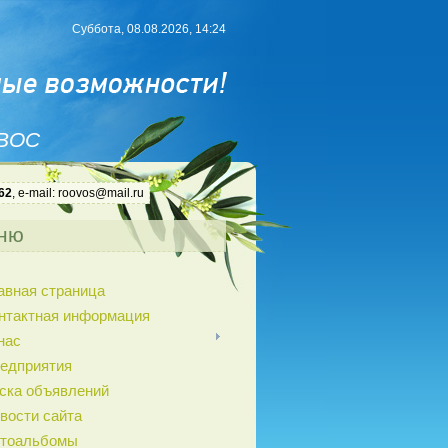
Суббота, 08.08.2026, 14:24
 ВОС
62
, e-mail: roovos@mail.ru
ню
авная страница
нтактная информация
нас
едприятия
ска объявлений
вости сайта
тоальбомы