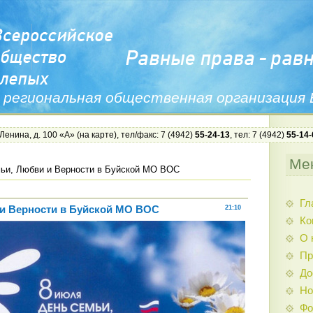
 региональная общественная организация
 Ленина, д. 100 «А» (
на карте
), тел/факс: 7 (4942)
55-24-13
, тел: 7 (4942)
55-14-
Ме
ьи, Любви и Верности в Буйской МО ВОС
Гл
и Верности в Буйской МО ВОС
21:10
Ко
О 
Пр
До
Но
Фо