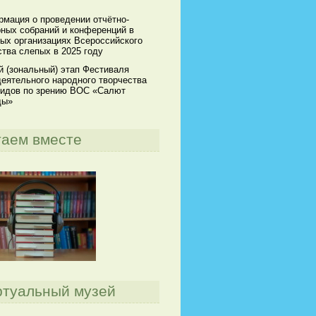
мация о проведении отчётно-
ных собраний и конференций в
ых организациях Всероссийского
тва слепых в 2025 году
й (зональный) этап Фестиваля
еятельного народного творчества
идов по зрению ВОС «Салют
ды»
таем вместе
ртуальный музей