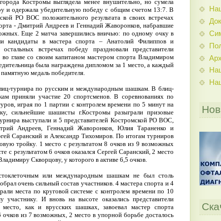
 города Костромы выглядела менее внушительно, но сумела
На
ру и одержала убедительную победу с общим счетом 13:7. В
ской РО ВОС положительного результата в своих встречах
До
орта - Дмитрий Андреев и Геннадий Жаворонков, набравшие
Си
можных. Еще 2 матча завершились вничью: по одному очку в
ли кандидаты в мастера спорта – Анатолий Филиппов и
По
 остальных встречах победу праздновали представители
 во главе со своим капитаном мастером спорта Владимиром
Ар
дительница была награждена дипломом за 1 место, а каждый
На
 памятную медаль победителя.
На
блиц-турнира по русским и международным шашкам. В блиц-
ам приняли участие 20 спортсменов. В соревнованиях по
уров, играя по 1 партии с контролем времени по 5 минут на
Нов
ку, сильнейшие шашисты г.Костромы разыграли призовые
турнира выступали и 5 представителей Костромской РО ВОС,
итрий Андреев, Геннадий Жаворонков, Юлия Тараненко и
ргей Саранский и Александр Тихомиров. По итогам турниров
овую тройку. 1 место с результатом 8 очков из 9 возможных
сте с результатом 6 очков оказался Сергей Саранский, 2 место
ладимиру Скворцову, у которого в активе 6,5 очков.
стоклеточным или международным шашкам не был столь
обрал очень сильный состав участников. 4 мастера спорта и 4
грали места по круговой системе с контролем времени по 10
 участнику. И вновь на высоте оказались представители
Ска
место, как и врусских шашках, завоевал мастер спорта
 6 очков из 7 возможных, 2 место в упорной борьбе досталось