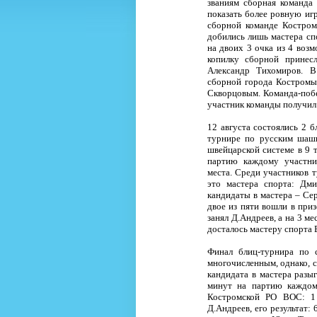
званиям сборная команда
показать более ровную иг
сборной команде Костром
добились лишь мастера сп
на двоих 3 очка из 4 воз
копилку сборной принес
Александр Тихомиров. В
сборной города Костромы
Скворцовым. Команда-побе
участник команды получил
12 августа состоялись 2 
турнире по русским шашк
швейцарской системе в 9 т
партию каждому участни
места. Среди участников 
это мастера спорта: Дм
кандидаты в мастера – Се
двое из пяти вошли в приз
занял Д.Андреев, а на 3 ме
досталось мастеру спорта В
Финал блиц-турнира по 
многочисленным, однако, с
кандидата в мастера разы
минут на партию каждому
Костромской РО ВОС: 1 
Д.Андреев, его результат: