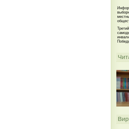
Инфор
выбор
местны
общест
Третий
самоде
инвал
Побед
Чит
Вир