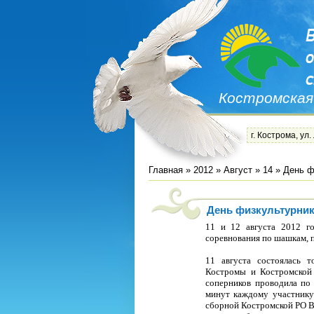
Костромская
г. Кострома, ул.
Главная
»
2012
»
Август
»
14
» День ф
День физкультурника
11 и 12 августа 2012 
соревнования по шашкам, 
11 августа состоялась 
Костромы и Костромской
соперников проводила по
минут каждому участнику
сборной Костромской РО ВО