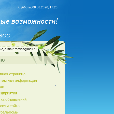
Суббота, 08.08.2026, 17:26
 ВОС
62
, e-mail: roovos@mail.ru
ню
вная страница
нтактная информация
ас
едприятия
ка объявлений
ости сайта
тоальбомы