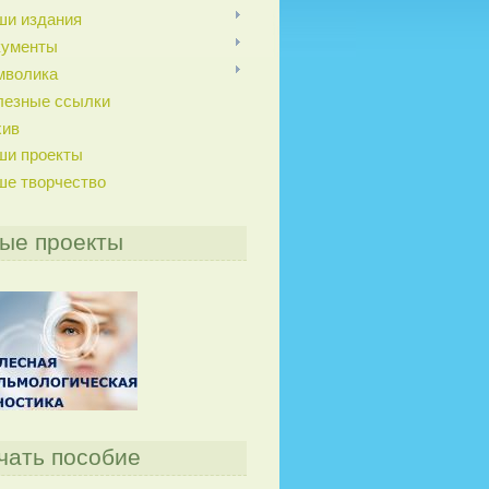
ши издания
кументы
мволика
лезные ссылки
хив
ши проекты
ше творчество
ые проекты
чать пособие