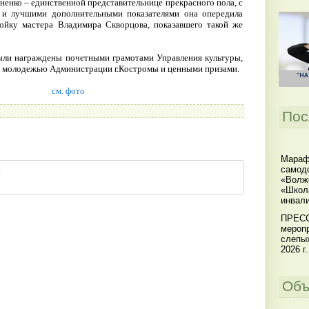
енко – единственной представительнице прекрасного пола, с
7 и лучшими дополнительными показателями она опередила
ойку мастера Владимира Скворцова, показавшего такой же
ыли награждены почетными грамотами Управления культуры,
 с молодежью Администрации г.Костромы и ценными призами.
см. фото
Пос
Мараф
самодо
«Волжс
«Школ
инвал
ПРЕСС
меропр
слепы
2026 г.
Объ