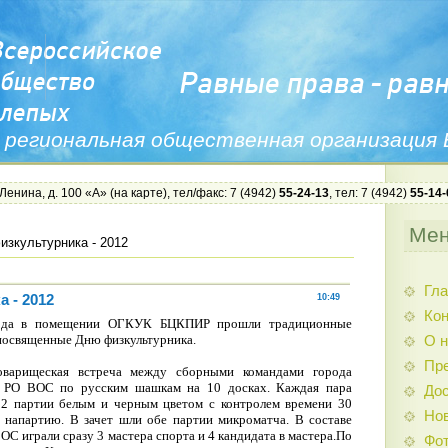
 региональная общественная организация
 Ленина, д. 100 «А» (
на карте
), тел/факс: 7 (4942)
55-24-13
, тел: 7 (4942)
55-14-
Ме
изкультурника - 2012
Гла
 - 2012
10:49
Ко
года в помещении ОГКУК БЦКПИР прошли традиционные
посвященные Дню физкультурника.
О н
Пр
товарищеская встреча между сборными командами города
 РО ВОС по русским шашкам на 10 досках. Каждая пара
Дос
 2 партии белым и черным цветом с контролем времени 30
Нов
 напартию. В зачет шли обе партии микроматча. В составе
С играли сразу 3 мастера спорта и 4 кандидата в мастера.По
Фо