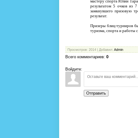
мастеру спорта Юлии Таран
результатом 5 очков из 
замкнувшего призовую тр
результат.
Призеры блиц-турниров б
туризма, спорта и работы
Просмотров
: 2014 |
Добавил
:
Admin
Всего комментариев
:
0
Войдите:
Отправить