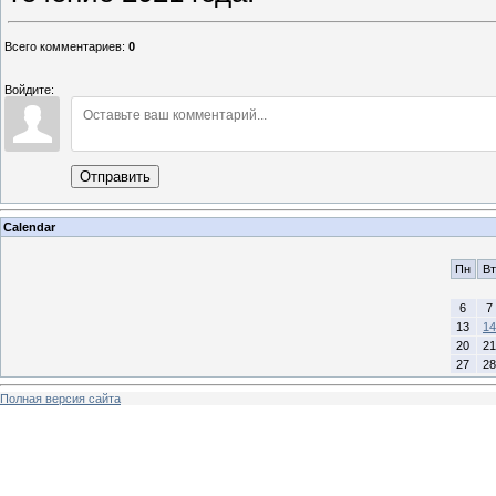
Всего комментариев
:
0
Войдите:
Отправить
Calendar
Пн
Вт
6
7
13
14
20
21
27
28
Полная версия сайта