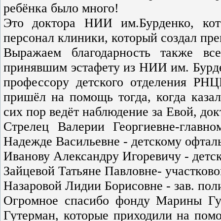
ребёнка было много!
Это доктора НИИ им.Бурденко, ко
персонал клиники, который создал пре
Выражаем благодарность также вс
принявшим эстафету из НИИ им. Бурде
профессору детского отделения РНЦ
пришёл на помощь тогда, когда казал
сих пор ведёт наблюдение за Евой, до
Стрелец Валерии Георгиевне-главно
Надежде Васильевне - детскому офтал
Иванову Александру Игоревичу - детск
Зайцевой Татьяне Павловне- участково
Назаровой Лидии Борисовне - зав. по
Огромное спасибо фонду Марины Гу
Гутерман, которые приходили на помо