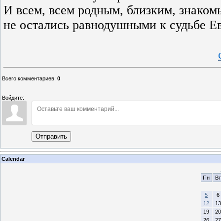
И всем, всем родным, близким, знако
не остались равнодушными к судьбе Е
Всего комментариев
:
0
Войдите:
Отправить
Calendar
Пн
Вт
5
6
12
13
19
20
26
27