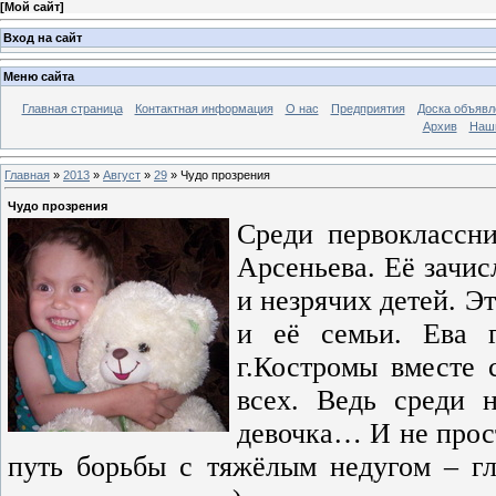
[
Мой сайт
]
Вход на сайт
Меню сайта
Главная страница
Контактная информация
О нас
Предприятия
Доска объявл
Архив
Наш
Главная
»
2013
»
Август
»
29
» Чудо прозрения
Чудо прозрения
Среди первоклассни
Арсеньева. Её зачи
и незрячих детей. Э
и её семьи. Ева 
г.Костромы вместе 
всех. Ведь среди 
девочка… И не прост
путь борьбы с тяжёлым недугом – гл