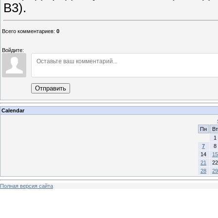
В3).
Всего комментариев
:
0
Войдите:
Отправить
Calendar
Пн
Вт
1
7
8
14
15
21
22
28
29
Полная версия сайта