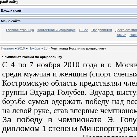
[
Мой сайт
]
Вход на сайт
Меню сайта
Главная страница
Контактная информация
О нас
Предприятия
Доска объявл
Архив
Наш
Главная
»
2010
»
Ноябрь
»
13
» Чемпионат России по армреслингу
Чемпионат России по армреслингу
С 4 по 7 ноября 2010 года в г. Мос
среди мужчин и женщин (спорт слепы
Костромскую область представлял чл
группы Эдуард Голубев. Эдуард выступ
борьбе сумел одержать победу над вс
на левой руке, став впервые чемпионо
За победу в чемпионате Э. Гол
дипломом 1 степени Минспорттури