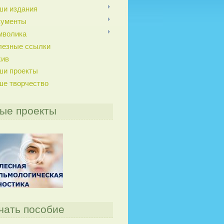
ши издания
кументы
мволика
лезные ссылки
хив
ши проекты
ше творчество
ые проекты
чать пособие