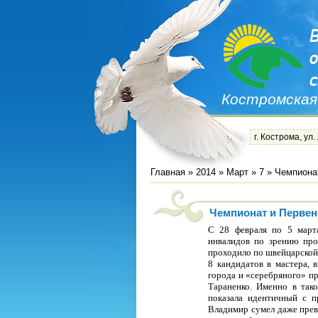
Костромская
г. Кострома, ул.
Главная
»
2014
»
Март
»
7
» Чемпиона
Чемпионат и Первен
С 28 февраля по 5 март
инвалидов по зрению пр
проходило по швейцарской 
8 кандидатов в мастера,
города и «серебряного» п
Тараненко. Именно в так
показала идентичный с п
Владимир сумел даже прев