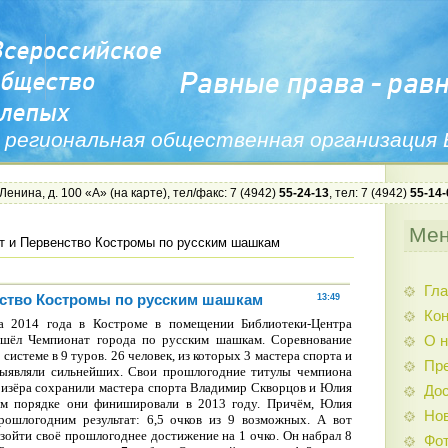
 региональная общественная организация
 Ленина, д. 100 «А» (
на карте
), тел/факс: 7 (4942)
55-24-13
, тел: 7 (4942)
55-14-
Ме
т и Первенство Костромы по русским шашкам
Гла
ство Костромы по русским шашкам
13:49
Ко
а 2014 года в Костроме в помещении Библиотеки-Центра
ошёл Чемпионат города по русским шашкам. Соревнование
О н
системе в 9 туров. 26 человек, из которых 3 мастера спорта и
Пр
 выявляли сильнейших. Свои прошлогодние титулы чемпиона
ризёра сохранили мастера спорта Владимир Скворцов и Юлия
Дос
ом порядке они финишировали в 2013 году. Причём, Юлия
Нов
рошлогодним результат: 6,5 очков из 9 возможных. А вот
зойти своё прошлогоднее достижение на 1 очко. Он набрал 8
Фо