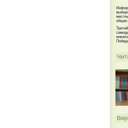
Инфор
выбор
местны
общест
Третий
самоде
инвал
Побед
Чит
Вир