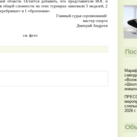
кой области. Остаётся добавить, что представители ВОС и
в общей сложности на этих турнирах завоевали 5 медалей, 2
серебряные» и 1 «бронзовая».
Главный судья соревнований:
мастер спорта
Дмитрий Андреев
см. фото
Пос
Мараф
самодо
«Волжс
«Школ
инвал
ПРЕСС
меропр
слепы
2026 г.
Объ