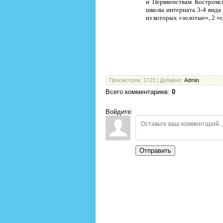
и Перввенствам Костромс
школы интерната 3-4 вида 
из которых «золотые», 2 «
Просмотров
: 1723 |
Добавил
:
Admin
Всего комментариев
:
0
Войдите:
Отправить