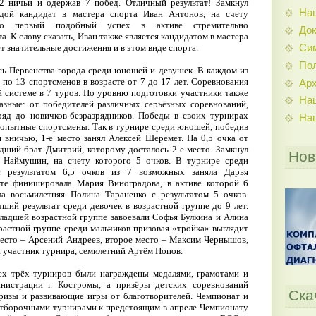
 2 ничьи и одержав 7 побед. Отличный результат! Замкнул
На
дой кандидат в мастера спорта Иван Антонов, на счету
то первый подобный успех в активе стремительно
До
 К слову сказать, Иван также является кандидатом в мастера
Си
т значительные достижения и в этом виде спорта.
По
ись Первенства города среди юношей и девушек. В каждом из
по 13 спортсменов в возрасте от 7 до 17 лет. Соревнования
Ар
 системе в 7 туров. По уровню подготовки участники также
На
азные: от победителей различных серьёзных соревнований,
яд до новичков-безразрядников. Победы в своих турнирах
На
опытные спортсмены. Так в турнире среди юношей, победив
я вничью, 1-е место занял Алексей Шеремет. На 0,5 очка от
адший брат Дмитрий, которому досталось 2-е место. Замкнул
Нов
 Наймушин, на счету которого 5 очков. В турнире среди
 результатом 6,5 очков из 7 возможных заняла Дарья
те финишировала Мария Виноградова, в активе которой 6
ла восьмилетняя Полина Тараненко с результатом 5 очков.
ший результат среди девочек в возрастной группе до 9 лет.
младшей возрастной группе завоевали Софья Булкина и Алина
растной группе среди мальчиков призовая «тройка» выглядит
есто – Арсений Андреев, второе место – Максим Чернышов,
 участник турнира, семилетний Артём Попов.
ех трёх турниров были награждены медалями, грамотами и
нистрации г. Костромы, а призёры детских соревнований
Ска
ризы и развивающие игры от благотворителей. Чемпионат и
отборочными турнирами к предстоящим в апреле Чемпионату