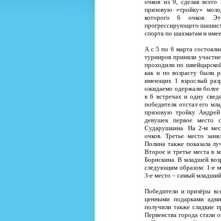
очков из 9, сделав всего
призовую «тройку» моло
которого 6 очков. Э
прогрессирующего шашиста.
спорта по шахматам и имее
А с 5 по 6 марта состоял
турниров приняли участие 
проходили по швейцарской
как и по возрасту были р
имеющих 1 взрослый разр
ожидаемо одержали более 
в 6 встречах и одну свед
победителя отстал его мл
призовую тройку Андрей
девушек первое место с
Сударушкина. На 2-м мес
очков. Третье место заня
Полина также показала луч
Второе и третье места в 
Борискина. В младшей воз
следующим образом: 1-е м
3-е место – самый младший
Победители и призёры вс
ценными подарками адми
получили также сладкие п
Первенства города стали 