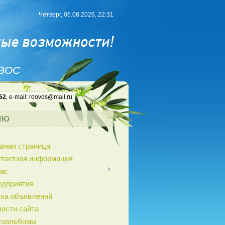
Четверг, 06.08.2026, 22:31
 ВОС
62
, e-mail: roovos@mail.ru
ню
вная страница
нтактная информация
ас
едприятия
ка объявлений
ости сайта
тоальбомы