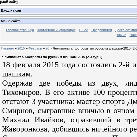
[
Мой сайт
]
Вход на сайт
Меню сайта
Главная страница
Контактная информация
О нас
Предприятия
Доска объявл
Архив
Наш
Главная
»
2015
»
Февраль
»
20
» Чемпионат г. Костромы по русским шашкам-2015 (2-
Чемпионат г. Костромы по русским шашкам-2015 (2-3 туры)
18 февраля 2015 года состоялись 2-й 
шашкам.
Одержав две победы из двух, лид
Тихомиров. В его активе 100-процентн
отстают 3 участника: мастер спорта Д
Смирнов, сыгравшие вничью в очном п
Михаил Ивайков, отразивший в тре
Жаворонкова, добившись ничейного рез