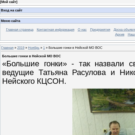
[
Мой сайт
]
Вход на сайт
Меню сайта
Главная страница
Контактная информация
О нас
Предприятия
Доска объявл
Архив
Наш
Главная
»
2019
»
Ноябрь
»
1
» Большие гонки в Нейской МО ВОС
Большие гонки в Нейской МО ВОС
«Большие гонки» - так назвали с
ведущие Татьяна Расулова и Ник
Нейского КЦСОН.