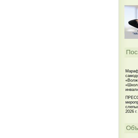
Пос
Мараф
самодо
«Волжс
«Школ
инвал
ПРЕСС
меропр
слепы
2026 г.
Объ