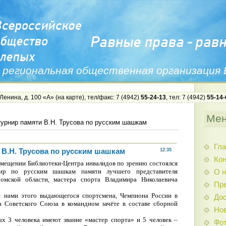
 региональная общественная организация
 Ленина, д. 100 «А» (
на карте
), тел/факс: 7 (4942)
55-24-13
, тел: 7 (4942)
55-14-
Ме
урнир памяти В.Н. Трусова по русским шашкам
Гла
 В.Н. Трусова по русским шашкам
12:35
Ко
помещении Библиотеки-Центра инвалидов по зрению состоялся
нир по русским шашкам памяти лучшего представителя
О н
омской области, мастера спорта Владимира Николаевича
Пр
с нами этого выдающегося спортсмена, Чемпиона России в
Дос
а Советского Союза в командном зачёте в составе сборной
Нов
ых 3 человека имеют звание «мастер спорта» и 5 человек –
Фо