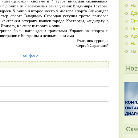
 «швейцарской» системе в 7 туров выявляли сильнейших.
На
м 6,5 очков из 7 возможных занял ученик Владимира Трусова,
дреев. 5 очков и второе место у мастера спорта Александра
До
стер спорта Владимир Скворцов уступил третье призовое
Си
 критериям ветерану шашек города Костромы, кандидату в
Иванову, в активе которого 4 очка.
По
урнира были награждены грамотами Управления спорта и
истрации г. Костромы и ценными призами.
Ар
Участник турнира
На
Сергей Саранский
На
см. фото
Нов
Ска