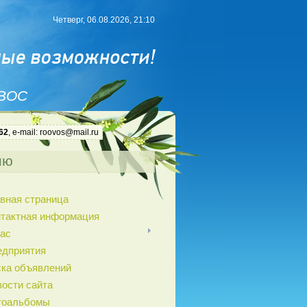
Четверг, 06.08.2026, 21:10
 ВОС
62
, e-mail: roovos@mail.ru
ню
вная страница
нтактная информация
ас
едприятия
ка объявлений
ости сайта
тоальбомы