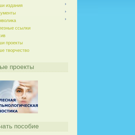
ши издания
кументы
мволика
лезные ссылки
хив
ши проекты
ше творчество
ые проекты
чать пособие