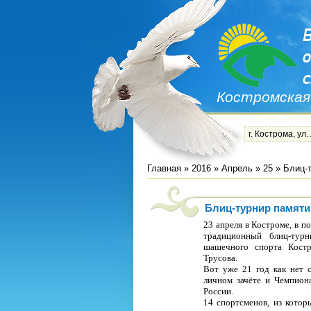
Костромская
г. Кострома, ул.
Главная
»
2016
»
Апрель
»
25
» Блиц-т
Блиц-турнир памяти
23 апреля в Костроме, в 
традиционный блиц-тур
шашечного спорта Костр
Трусова.
Вот уже 21 год как нет 
личном зачёте и Чемпион
России.
14 спортсменов, из котор