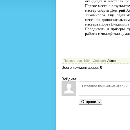
«кандидат в мастера» по
Первое место с результато
мастер спорта Дмитрий Ан
Тихомирова. Ещё один ма
место по дополнительным
мастера спорта Владимиру 
Победитель и призёры т
работы с молодёжью админ
Просмотров
: 1084 |
Добавил
:
Admin
Всего комментариев
:
0
Войдите:
Отправить