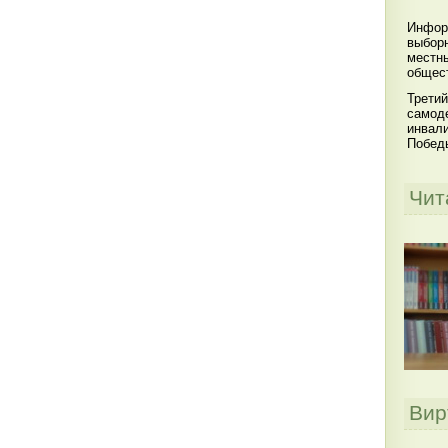
Инфор
выбор
местны
общест
Третий
самоде
инвал
Побед
Чит
Вир