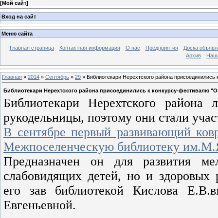
[
Мой сайт
]
Вход на сайт
Меню сайта
Главная страница
Контактная информация
О нас
Предприятия
Доска объявл
Архив
Наш
Главная
»
2014
»
Сентябрь
»
29
» Библиотекари Нерехтского района присоединились 
Библиотекари Нерехтского района присоединились к конкурсу-фестивалю "О
Библиотекари Нерехтского района
рукодельницы, поэтому они стали участ
В сентябре первый развивающий ковр
Межпоселенческую библиотеку им.М.Я
Предназначен он для развития ме
слабовидящих детей, но и здоровых 
его зав библиотекой Кислова Е.В
Евгеньевной.