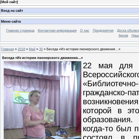
[
Мой сайт
]
Вход на сайт
Меню сайта
Главная страница
Контактная информация
О нас
Предприятия
Доска объявл
Архив
Наш
Главная
»
2018
»
Май
»
30
» Беседа «Из истории пионерского движения…»
Беседа «Из истории пионерского движения…»
22 мая для ч
Всероссийско
«Библиотечно
гражданско-
возникновения
которой в эт
образования.
когда-то был 
состоял в п