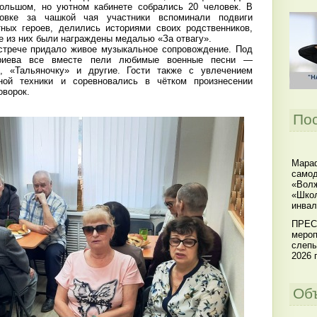
ольшом, но уютном кабинете собрались 20 человек. В
новке за чашкой чая участники вспоминали подвиги
ных героев, делились историями своих родственников,
е из них были награждены медалью «За отвагу».
рече придало живое музыкальное сопровождение. Под
риева все вместе пели любимые военные песни —
, «Тальяночку» и другие. Гости также с увлечением
ной техники и соревновались в чётком произнесении
оворок.
По
Мараф
самод
«Волж
«Школ
инвал
ПРЕС
мероп
слепы
2026 г
Об