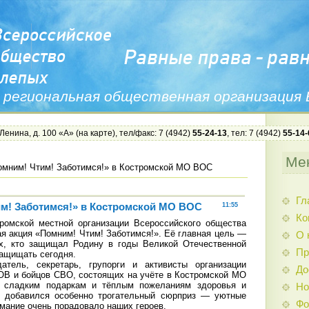
 региональная общественная организация
 Ленина, д. 100 «А» (
на карте
), тел/факс: 7 (4942)
55-24-13
, тел: 7 (4942)
55-14-
Ме
омним! Чтим! Заботимся!» в Костромской МО ВОС
Гл
м! Заботимся!» в Костромской МО ВОС
11:55
Ко
мской местной организации Всероссийского общества
я акция «Помним! Чтим! Заботимся!». Её главная цель —
О 
ех, кто защищал Родину в годы Великой Отечественной
Пр
защищать сегодня.
ль, секретарь, групорги и активисты организации
До
ОВ и бойцов СВО, состоящих на учёте в Костромской МО
сладким подаркам и тёплым пожеланиям здоровья и
Но
у добавился особенно трогательный сюрприз — уютные
Фо
мание очень порадовало наших героев.