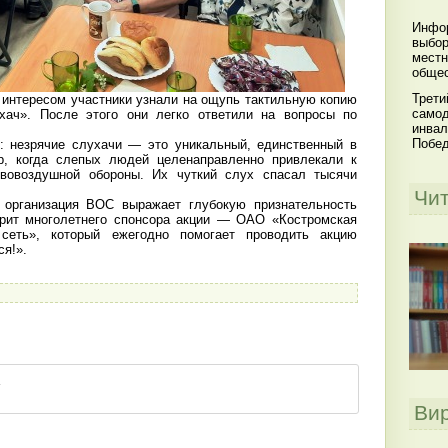
Инфор
выбор
местн
общес
Трети
интересом участники узнали на ощупь тактильную копию
самод
хач». После этого они легко ответили на вопросы по
инвал
Побе
: незрячие слухачи — это уникальный, единственный в
р, когда слепых людей целенаправленно привлекали к
ивовоздушной обороны. Их чуткий слух спасал тысячи
Чи
организация ВОС выражает глубокую признательность
арит многолетнего спонсора акции — ОАО «Костромская
 сеть», который ежегодно помогает проводить акцию
ся!».
Ви