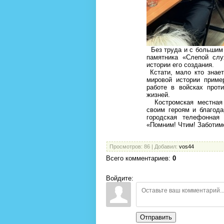
Без труда и с большим 
памятника «Слепой слу
истории его создания.
Кстати, мало кто знает
мировой истории приме
работе в войсках прот
жизней.
Костромская местная 
своим героям и благод
городская телефонная
«Помним! Чтим! Заботим
Просмотров
: 86 |
Добавил
:
vos44
Всего комментариев
:
0
Войдите:
Отправить