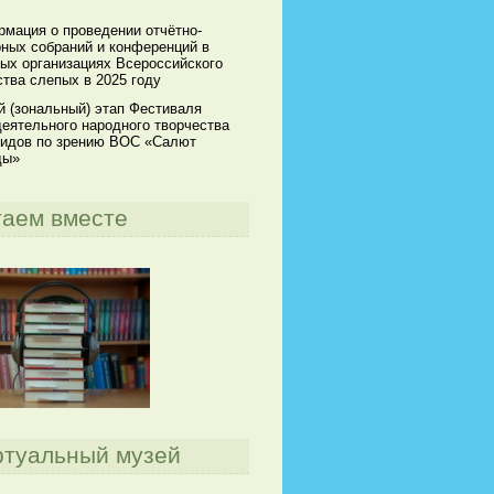
мация о проведении отчётно-
ных собраний и конференций в
ых организациях Всероссийского
тва слепых в 2025 году
й (зональный) этап Фестиваля
еятельного народного творчества
идов по зрению ВОС «Салют
ды»
таем вместе
ртуальный музей