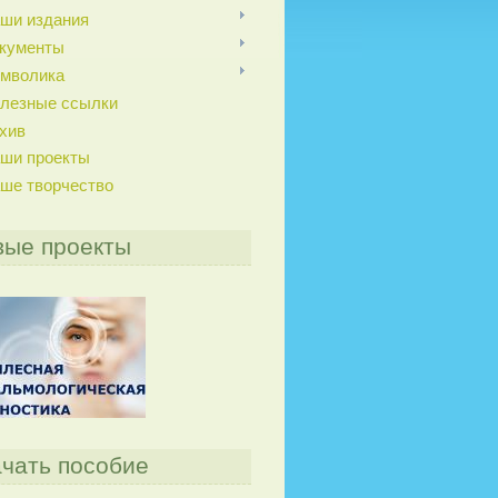
ши издания
кументы
мволика
лезные ссылки
хив
ши проекты
ше творчество
вые проекты
чать пособие