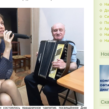
На
До
Си
По
Ар
На
На
Но
Ска
 состоялось праздничное чаепитие, посвящённое Дню