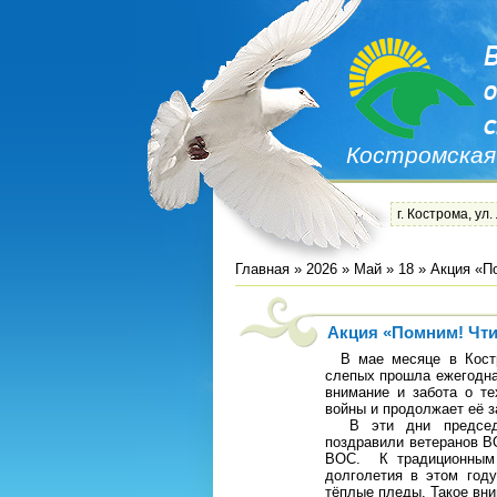
Костромская
г. Кострома, ул.
Главная
»
2026
»
Май
»
18
» Акция «П
Акция «Помним! Чти
В мае месяце в Костро
слепых прошла ежегодна
внимание и забота о т
войны и продолжает её 
В эти дни председате
поздравили ветеранов В
ВОС. К традиционным 
долголетия в этом год
тёплые пледы. Такое вни