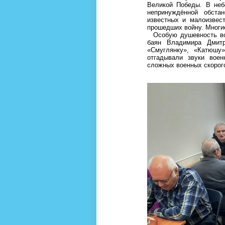
Великой Победы. В неб
непринуждённой обста
известных и малоизвест
прошедших войну. Многи
Особую душевность вст
баян Владимира Дмит
«Смуглянку», «Катюшу»
отгадывали звуки воен
сложных военных скорог