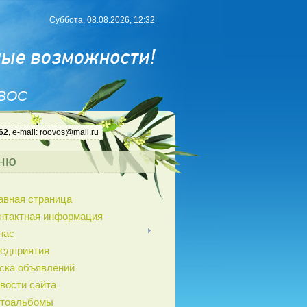
Суббота, 08.08.2026, 12:32
 ВОС
62
, e-mail: roovos@mail.ru
ню
авная страница
нтактная информация
нас
едприятия
ска объявлений
вости сайта
тоальбомы