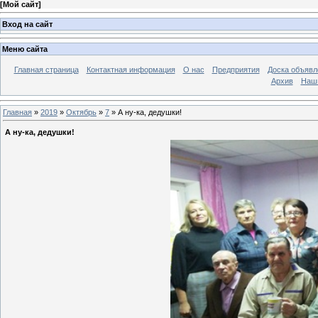
[
Мой сайт
]
Вход на сайт
Меню сайта
Главная страница
Контактная информация
О нас
Предприятия
Доска объявл
Архив
Наш
Главная
»
2019
»
Октябрь
»
7
» А ну-ка, дедушки!
А ну-ка, дедушки!