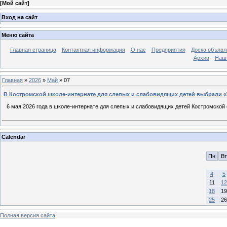
[
Мой сайт
]
Вход на сайт
Меню сайта
Главная страница
Контактная информация
О нас
Предприятия
Доска объявл
Архив
Наш
Главная
»
2026
»
Май
»
07
В Костромской школе-интернате для слепых и слабовидящих детей выбрали «У
6 мая 2026 года в школе-интернате для слепых и слабовидящих детей Костромской о
Calendar
Пн
Вт
4
5
11
12
18
19
25
26
Полная версия сайта