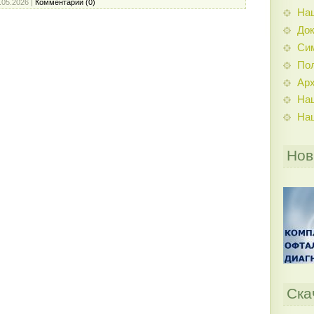
.05.2026
|
Комментарии (0)
На
До
Си
По
Ар
На
На
Нов
Ска