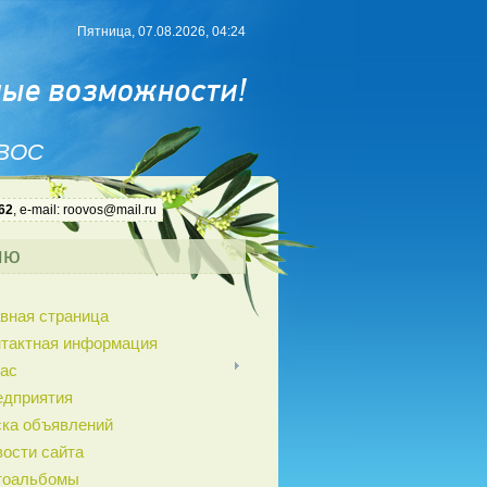
Пятница, 07.08.2026, 04:24
 ВОС
62
, e-mail: roovos@mail.ru
ню
вная страница
нтактная информация
ас
едприятия
ка объявлений
ости сайта
тоальбомы