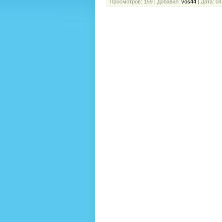
Просмотров:
159
|
Добавил:
vos44
|
Дата:
04