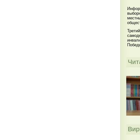
Инфор
выбор
местны
общест
Третий
самоде
инвал
Побед
Чит
Вир