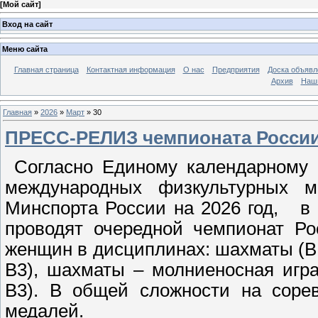
[
Мой сайт
]
Вход на сайт
Меню сайта
Главная страница
Контактная информация
О нас
Предприятия
Доска объявл
Архив
Наш
Главная
»
2026
»
Март
»
30
ПРЕСС-РЕЛИЗ чемпионата России 
Согласно Единому календарному п
международных физкультурных м
Минспорта России на 2026 год, в 
проводят очередной чемпионат Р
женщин в дисциплинах: шахматы (В1,
В3), шахматы – молниеносная игра
В3). В общей сложности на сорев
медалей.