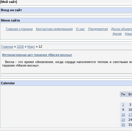
[
Мой сайт
]
Вход на сайт
Меню сайта
Главная страница
Контактная информация
О нас
Предприятия
Доска объявл
Архив
Наш
Главная
»
2026
»
Март
»
12
Интерактивная арт-терапия «Магия весны»
Весна - это время обновления, когда сердце наполняется теплом и светлыми м
терапию «Магия весны».
Calendar
Пн
Вт
2
3
9
10
16
17
23
24
30
31