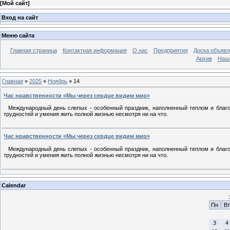
[
Мой сайт
]
Вход на сайт
Меню сайта
Главная страница
Контактная информация
О нас
Предприятия
Доска объявл
Архив
Наш
Главная
»
2025
»
Ноябрь
»
14
Час нравственности «Мы через сердце видим мир»
Международный день слепых - особенный праздник, наполненный теплом и благод
трудностей и умения жить полной жизнью несмотря ни на что.
Час нравственности «Мы через сердце видим мир»
Международный день слепых - особенный праздник, наполненный теплом и благод
трудностей и умения жить полной жизнью несмотря ни на что.
Calendar
Пн
Вт
3
4