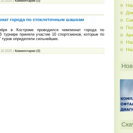
.10.2025
|
Комментарии (0)
На
До
нат города по стоклеточным шашкам
Си
По
бря в Костроме проводился чемпионат города по
 турнире приняли участие 10 спортсменов, которые по
Ар
7 туров определяли сильнейших.
На
На
.10.2025
|
Комментарии (0)
Нов
Ска