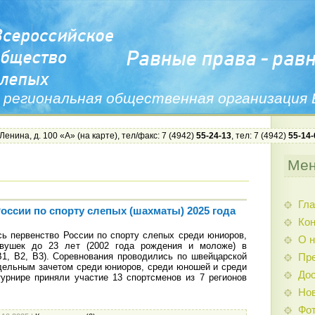
 региональная общественная организация
 Ленина, д. 100 «А» (
на карте
), тел/факс: 7 (4942)
55-24-13
, тел: 7 (4942)
55-14-
Ме
Гла
оссии по спорту слепых (шахматы) 2025 года
Ко
ь первенство России по спорту слепых среди юниоров,
О н
вушек до 23 лет (2002 года рождения и моложе) в
1, В2, В3). Соревнования проводились по швейцарской
Пр
здельным зачетом среди юниоров, среди юношей и среди
Дос
урнире приняли участие 13 спортсменов из 7 регионов
Нов
Фо