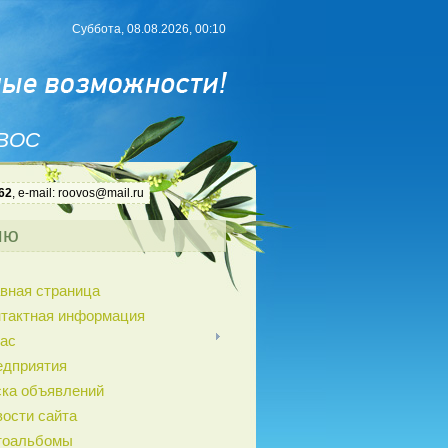
Суббота, 08.08.2026, 00:10
 ВОС
62
, e-mail: roovos@mail.ru
ню
вная страница
нтактная информация
ас
едприятия
ка объявлений
ости сайта
тоальбомы