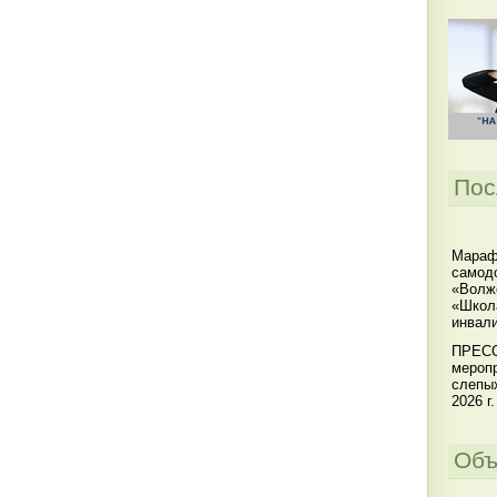
Пос
Мараф
самодо
«Волжс
«Школ
инвал
ПРЕСС
меропр
слепы
2026 г.
Объ