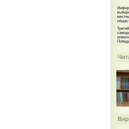
Инфор
выбор
местны
общест
Третий
самоде
инвал
Побед
Чит
Вир