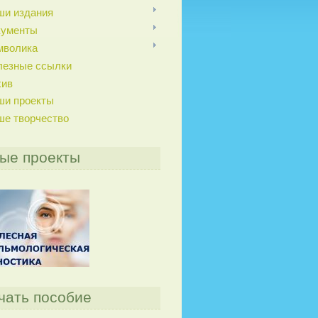
ши издания
кументы
мволика
лезные ссылки
хив
ши проекты
ше творчество
ые проекты
чать пособие