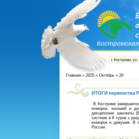
Костромская
г. Кострома, ул.
Главная
»
2025
»
Октябрь
»
20
ИТОГИ первенства Р
В Костроме завершилос
юниорок, юношей и де
дисциплине: шахматы (В
системе в 8 туров с ра
юниорок и девушек. В т
России.