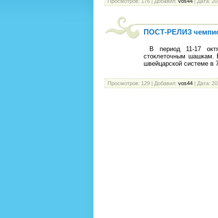
Просмотров:
176
|
Добавил:
vos44
|
Дата:
20
ПОСТ-РЕЛИЗ чемпио
В период 11-17 октя
стоклеточным шашкам. В
швейцарской системе в 
Просмотров:
129
|
Добавил:
vos44
|
Дата:
20