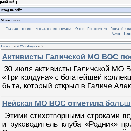
[
Мой сайт
]
Вход на сайт
Меню сайта
Главная страница
Контактная информация
О нас
Предприятия
Доска объявл
Архив
Наш
Главная
»
2025
»
Август
»
06
Активисты Галичской МО ВОС по
30 июля активисты Галичской МО В
«Три колдуна» с богатейшей коллек
быта, который открыл в Галиче Алек
Нейская МО ВОС отметила большо
Этими стихотворными строками ве
и руководитель клуба «Родник» 