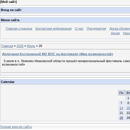
[
Мой сайт
]
Вход на сайт
Меню сайта
Главная страница
Контактная информация
О нас
Предприятия
Доска объявл
Архив
Наш
Главная
»
2025
»
Июль
»
28
Делегация Костромской МО ВОС на фестивале «Мир возможностей»
5 июля в п. Лежнево Ивановской области прошёл межрегиональный фестиваль само
возможностей»
Calendar
Пн
Вт
1
7
8
14
15
21
22
28
29
Полная версия сайта